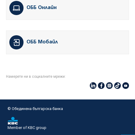
ОББ Онлайн
ОББ Мобайл
Намерете ни в социалните мрежи:
© Oбединена българска банка
Member of KBC group