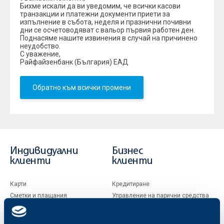
Бихме искали да ви уведомим, че всички касови
транзакции и платежни документи приети за
изпълнение в събота, неделя и празнични почивни
дни се осчетоводяват с вальор първия работен ден.
Поднасяме нашите извинения в случай на причинено
неудобство.
С уважение,
Райфайзенбанк (България) ЕАД
Обратно към всички промени
Индивидуални
Бизнес
клиенти
клиенти
Карти
Кредитиране
Сметки и плащания
Управление на парични средства
Кредити
Търговско финансиране
Спестявания и инвестиции
ПОС терминали