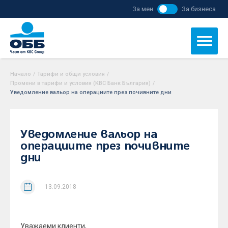
За мен
За бизнеса
Начало
/
Тарифи и общи условия
/
Промени в тарифи и условия (KBC Банк България)
/
Уведомление вальор на операциите през почивните дни
Уведомление вальор на
операциите през почивните
дни
13.09.2018
Уважаеми клиенти,