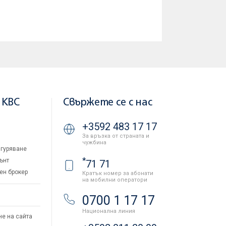
 KBC
Свържете се с нас
+3592 483 17 17
За връзка от страната и
чужбина
гуряване
*
ънт
71 71
ен брокер
Кратък номер за абонати
на мобилни оператори
и
0700 1 17 17
Национална линия
не на сайта