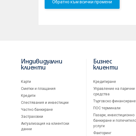
Обратно към всички промени
Индивидуални
Бизнес
клиенти
клиенти
Карти
Кредитиране
Сметки и плащания
Управление на парични
средства
Кредити
Търговско финансиране
Спестявания и инвестиции
ПОС терминали
Частно банкиране
Пазари, инвестиционно
Застраховки
банкиране и попечител
Актуализация на клиентски
услуги
данни
Факторинг