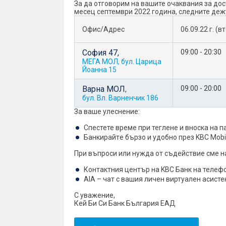
За да отговорим на вашите очаквания за дос
месец септември 2022 година, следните дежу
Офис/Адрес
06.09.22 г. (в
София 47,
09:00 - 20:30
МЕГА МОЛ, бул. Царица
Йоанна 15
Варна МОЛ
09:00 - 20:00
,
бул. Вл. Варненчик 186
За ваше улеснение:
Спестете време при теглене и вноска на п
Банкирайтe бързо и удобно през KBC Mobile 
При въпроси или нужда от съдействие сме н
Контактния център на KBC Банк на телефони
AIA – чат с вашия личен виртуален асистент
С уважение,
Кей Би Си Банк България ЕАД