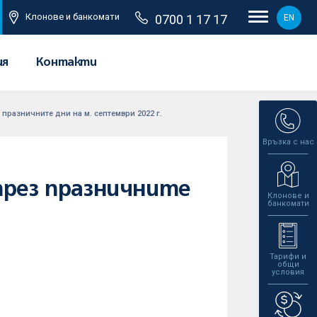
Клонове и банкомати
0700 1 17 17
EN
ия
Контакти
празничните дни на м. септември 2022 г.
Връзка с нас
през празничните
Клонове и
банкомати
Тарифи и
общи
условия