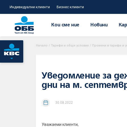
Индивидуални клиенти
Бизнес клиенти
Кои сме ние
Новини
Кар
Начало
/
Тарифи и общи условия
/
Промени в тарифи и у
Уведомление за де
дни на м. септемвр
30.08.2022
Уважаеми клиенти,