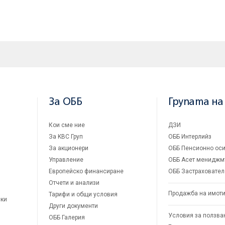
За ОББ
Групата на
Кои сме ние
ДЗИ
За KBC Груп
ОББ Интерлийз
За акционери
ОББ Пенсионно оси
Управление
ОББ Асет мениджм
Европейско финансиране
ОББ Застраховател
Отчети и анализи
Продажба на имот
Тарифи и общи условия
ски
Други документи
Условия за ползва
ОББ Галерия