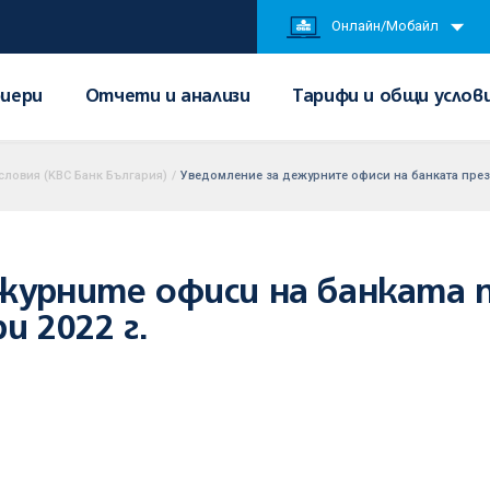
Онлайн/Мобайл
иери
Отчети и анализи
Тарифи и общи услов
словия (KBC Банк България)
/
Уведомление за дежурните офиси на банката през 
журните офиси на банката 
и 2022 г.