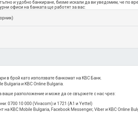
тъпно и удобно банкиране, бихме искали да ви уведомим, че по в
рни офиси на банката ще работят за вас:
торник)
ари в брой като използвате банкомат на KBC Банк.
Bulgaria и KBC Online Bulgaria.
а ваше разположение и може да се свържете с нас чрез:
: 0700 10 000 (Vivacom) и 1721 (A1 и Yettel)
 на KBC Mobile Bulgaria, Facebook Messenger, Viber и KBC Online Bulg