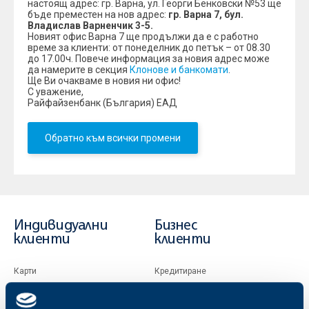
настоящ адрес: гр. Варна, ул. Георги Бенковски №53 ще
бъде преместен на нов адрес:
гр. Варна 7, бул.
Владислав Варненчик 3-5.
Новият офис Варна 7 ще продължи да е с работно
време за клиенти: от понеделник до петък – от 08.30
до 17.00ч. Повече информация за новия адрес може
да намерите в секция
Клонове и банкомати
.
Ще Ви очакваме в новия ни офис!
С уважение,
Райфайзенбанк (България) ЕАД
Обратно към всички промени
Индивидуални
Бизнес
клиенти
клиенти
Карти
Кредитиране
Сметки и плащания
Управление на парични средства
Кредити
Търговско финансиране