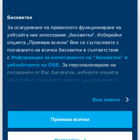
Спестявания и инвестиции
ПОС терминали
Частно банкиране
Пазари, инвестиционно банкиране
Бисквитки
и попечителски услуги
Застраховки
Факторинг
Актуализация на клиентски данни
За осигуряване на правилното функциониране на
Кредити за собственици на фирми
уебсайта ние използваме „бисквитки“. Избирайки
Финансови институции и суверени
опцията „Приемам всички“ Вие се съгласявате с
ползването на всички бисквитки в съответствие
За ОББ
Групата на KBC
с
Информация за използването на “бисквитки” в
уебсайтовете на ОББ
. За персонализиране на
Кои сме ние
ДЗИ
ползваните от Вас бисквитки, изберете опцията
За KBC Груп
ОББ Интерлийз
„Настройки“, чрез която можете да управлявате
За акционери
ОББ Пенсионно осигуряване
Вашите индивидуални предпочитания за ползвани
Управление
ОББ Асет мениджмънт
бисквитки.
Европейско финансиране
ОББ Застрахователен брокер
Виж повече
Отчети и анализи
Продажба на имоти
Тарифи и общи условия
Други документи
Приемам всички
Условия за ползване на сайта
ОББ Галерия
Бисквитки
Кариери
Защита на личните данни
Настройки
Новини