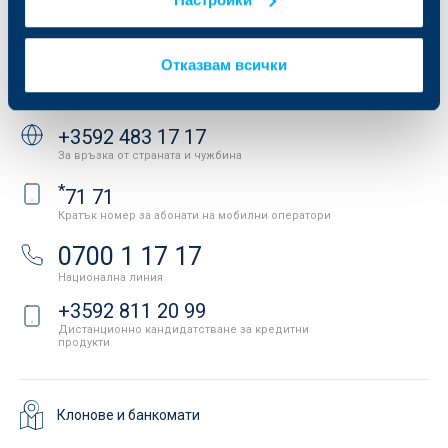
Важни документи
Вашето мнение
API портал за разработчици
Контакти
Отказвам всички
Свържете се с нас
+3592 483 17 17
За връзка от страната и чужбина
*
71 71
Кратък номер за абонати на мобилни оператори
0700 1 17 17
Национална линия
+3592 811 20 99
Дистанционно кандидатстване за кредитни
продукти
Клонове и банкомати