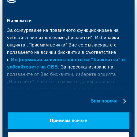
Кредити
Търговско финансиране
Спестявания и инвестиции
ПОС терминали
Частно банкиране
Пазари, инвестиционно банкиране
Бисквитки
и попечителски услуги
Застраховки
За осигуряване на правилното функциониране на
Факторинг
Актуализация на клиентски данни
уебсайта ние използваме „бисквитки“. Избирайки
Кредити за собственици на фирми
опцията „Приемам всички“ Вие се съгласявате с
Финансови институции и суверени
ползването на всички бисквитки в съответствие
За ОББ
Групата на KBC
с
Информация за използването на “бисквитки” в
уебсайтовете на ОББ
. За персонализиране на
Кои сме ние
ДЗИ
ползваните от Вас бисквитки, изберете опцията
За KBC Груп
ОББ Интерлийз
„Настройки“, чрез която можете да управлявате
За акционери
ОББ Пенсионно осигуряване
Вашите индивидуални предпочитания за ползвани
Управление
ОББ Асет мениджмънт
бисквитки.
Виж повече
Европейско финансиране
ОББ Застрахователен брокер
Отчети и анализи
Продажба на имоти
Тарифи и общи условия
Приемам всички
Други документи
Условия за ползване на сайта
ОББ Галерия
Бисквитки
Кариери