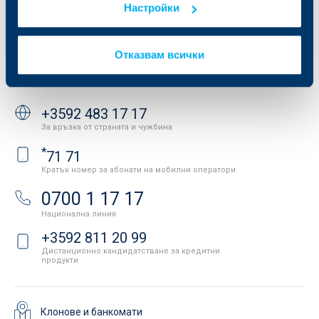
Настройки
Защита на личните данни
Новини
Важни документи
Вашето мнение
API портал за разработчици
Контакти
Отказвам всички
Свържете се с нас
+3592 483 17 17
За връзка от страната и чужбина
*
71 71
Кратък номер за абонати на мобилни оператори
0700 1 17 17
Национална линия
+3592 811 20 99
Дистанционно кандидатстване за кредитни
продукти
Клонове и банкомати