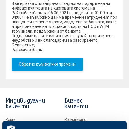
Във връзка с планирана стандартна поддръжка на
инфраструктурата на картовата система на
Райфайзенбанк на 06.06.2021 г., неделя, от 01:00 ч. до
04:00 ч. е възможно да има временни затруднения при
плащане и теглене с карти, издадени от банката, както
и при приемане на плащания с карти на ПОС и АТМ
терминали, поддържани от банката.
Поднасяме нашите извинения в случай на причинено
неудобство и ви благодарим за разбирането.
С уважение,
Райфайзенбанк
Обратно към всички промени
Индивидуални
Бизнес
клиенти
клиенти
Карти
Кредитиране
Сметки и плащания
Управление на парични средства