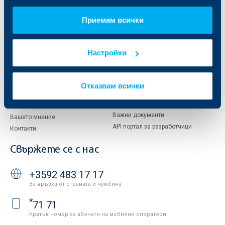
За KBC Груп
ОББ Интерлийз
За акционери
ОББ Пенсионно осигуряване
Приемам всички
Управление
ОББ Асет мениджмънт
Европейско финансиране
ОББ Застрахователен брокер
Отчети и анализи
Настройки
Продажба на имоти
Тарифи и общи условия
Други документи
Условия за ползване на сайта
ОББ Галерия
Отказвам всички
Бисквитки
Кариери
Защита на личните данни
Новини
Важни документи
Вашето мнение
API портал за разработчици
Контакти
Свържете се с нас
+3592 483 17 17
За връзка от страната и чужбина
*
71 71
Кратък номер за абонати на мобилни оператори