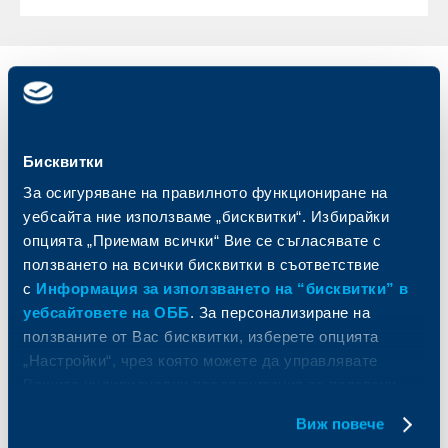
Индивидуални
Бизнес
клиенти
клиенти
Карти
Кредитиране
Бисквитки
Сметки и плащания
Управление на парични средства
За осигуряване на правилното функциониране на
Кредити
Търговско финансиране
уебсайта ние използваме „бисквитки“. Избирайки
Спестявания и инвестиции
ПОС терминали
опцията „Приемам всички“ Вие се съгласявате с
Частно банкиране
Пазари, инвестиционно банкиране
ползването на всички бисквитки в съответствие
и попечителски услуги
Застраховки
с
Информация за използването на “бисквитки” в
Факторинг
Актуализация на клиентски данни
уебсайтовете на ОББ
. За персонализиране на
Кредити за собственици на фирми
Финансови институции и суверени
ползваните от Вас бисквитки, изберете опцията
„Настройки“, чрез която можете да управлявате
За ОББ
Групата на KBC
Вашите индивидуални предпочитания за ползвани
бисквитки.
Виж повече
Кои сме ние
ДЗИ