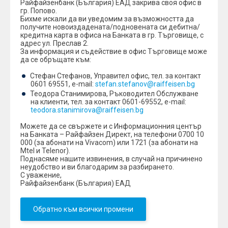
Райфайзенбанк (България) ЕАД закрива своя офис в
гр. Попово.
Бихме искали да ви уведомим за възможността да
получите новоиздадената/подновената си дебитна/
кредитна карта в офиса на Банката в гр. Търговище, с
адрес ул. Преслав 2.
За информация и съдействие в офис Търговище може
да се обръщате към:
Стефан Стефанов, Управител офис, тел. за контакт
0601 69551, е-mail:
stefan.stefanov@raiffeisen.bg
Теодора Станимирова, Ръководител Обслужване
на клиенти, тел. за контакт 0601-69552, е-mail:
teodora.stanimirova@raiffeisen.bg
Можете да се свържете и с Информационния център
на Банката – Райфайзен Директ, на телефони 0700 10
000 (за абонати на Vivacom) или 1721 (за абонати на
Mtel и Telenor).
Поднасяме нашите извинения, в случай на причинено
неудобство и ви благодарим за разбирането.
С уважение,
Райфайзенбанк (България) ЕАД
Обратно към всички промени