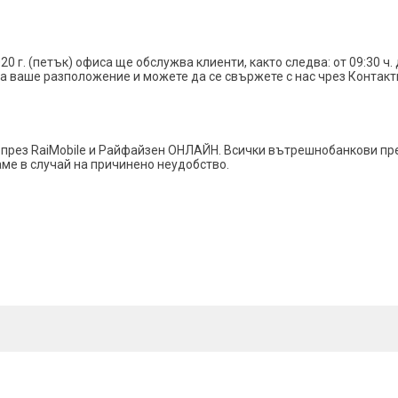
020 г. (петък) офиса ще обслужва клиенти, както следва: от 09:30 ч. 
на ваше разположение и можете да се свържете с нас чрез Контак
и през RaiMobile и Райфайзен ОНЛАЙН. Всички вътрешнобанкови пр
ме в случай на причинено неудобство.