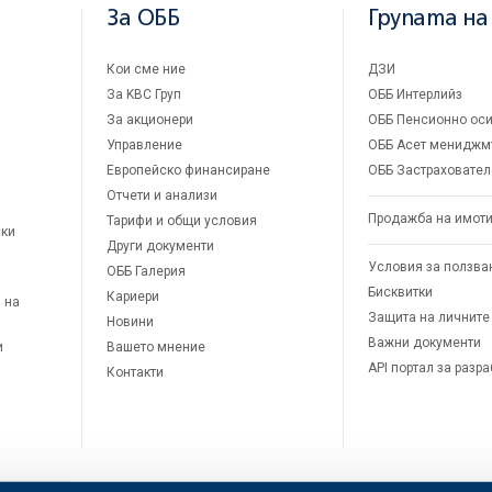
За ОББ
Групата на
Кои сме ние
ДЗИ
За KBC Груп
ОББ Интерлийз
За акционери
ОББ Пенсионно оси
Управление
ОББ Асет мениджм
Европейско финансиране
ОББ Застраховател
Отчети и анализи
Продажба на имот
Тарифи и общи условия
ски
Други документи
Условия за ползва
ОББ Галерия
Бисквитки
Кариери
 на
Защита на личните
Новини
Важни документи
и
Вашето мнение
API портал за разр
Контакти