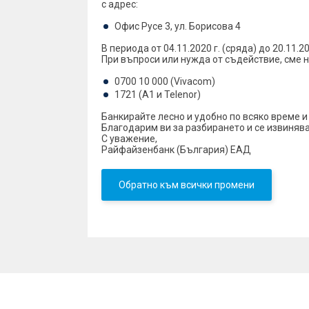
с адрес:
Офис Русе 3, ул. Борисова 4
В периода от 04.11.2020 г. (сряда) до 20.11.2
При въпроси или нужда от съдействие, сме 
0700 10 000 (Vivacom)
1721 (A1 и Telenor)
Банкирайтe лесно и удобно по всяко време 
Благодарим ви за разбирането и се извинява
С уважение,
Райфайзенбанк (България) ЕАД
Обратно към всички промени