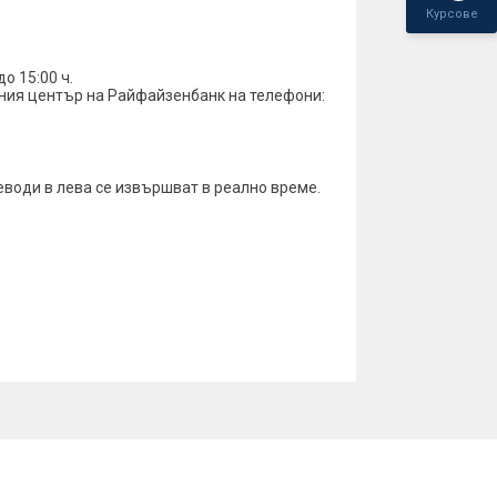
Курсове
до 15:00 ч.
тния център на Райфайзенбанк на телефони:
еводи в лева се извършват в реално време.