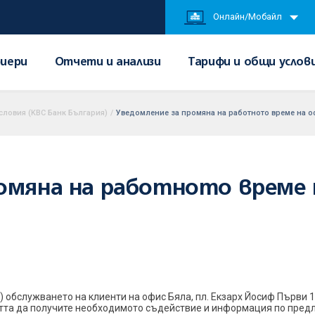
Онлайн/Мобайл
иери
Отчети и анализи
Тарифи и общи услов
словия (KBC Банк България)
/
Уведомление за промяна на работното време на о
омяна на работното време 
ик) обслужването на клиенти на офис Бяла, пл. Екзарх Йосиф Първи
та да получите необходимото съдействие и информация по предла