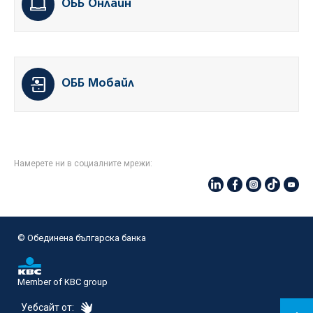
ОББ Онлайн
ОББ Мобайл
Намерете ни в социалните мрежи:
© Oбединена българска банка
Member of KBC group
eDesign
Уебсайт от: