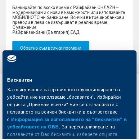
Банкирайте по всяко време с Райфайзен ОНЛАЙН –
модернизиран и с нови възможности или използвайте
МОБИЛНОТО ни банкиране. Всички вътрешнобанкови
преводи в лева се извършват в реално време.
С уважение,
Райфайзенбанк (България) ЕАД
Обратно към всички промени
Бисквитки
Индивидуални
Бизнес
За осигуряване на правилното функциониране на
клиенти
клиенти
уебсайта ние използваме „бисквитки“. Избирайки
опцията „Приемам всички“ Вие се съгласявате с
Карти
Кредитиране
ползването на всички бисквитки в съответствие
Сметки и плащания
Управление на парични средства
с
Информация за използването на “бисквитки” в
Кредити
Търговско финансиране
уебсайтовете на ОББ
. За персонализиране на
Спестявания и инвестиции
ПОС терминали
ползваните от Вас бисквитки, изберете опцията
Частно банкиране
Пазари, инвестиционно банкиране