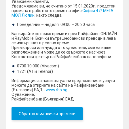
Уважаеми клиенти,
Уведомяваме ви, че считано от 15.01.2020г., предстои
промяна в работното време на офис
София 47/ MEГА
МОЛ Люлин
, както следва:
Понеделник – неделя: 09:00 – 20:30 часа
Банкирайте по всяко време и през Райфайзен ОНЛАЙН
и RayMobile. Всички вътрешнобанкови преводи в лева
се извършват в реално време.
При въпроси или нужда от съдействие, сме на ваше
разположение и може да се свържете с нас чрез
Контактния център на Райфайзенбанк на телефони:
0700 10 000 (Vivacom)
1721 (A1 и Telenor)
Информация за наши актуални предложения и услуги
можете да откриете на сайта на Райфайзенбанк
(България) ЕАД -
www.rbb.bg
.
С уважение,
Райфайзенбанк (България) ЕАД
Обратно към всички промени