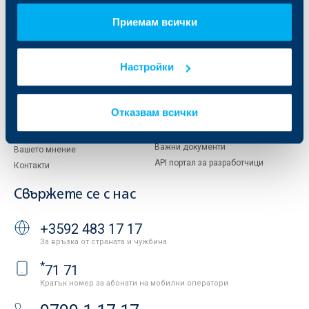
За акционери
ОББ Пенсионно осигуряване
Приемам всички
Управление
ОББ Асет мениджмънт
Европейско финансиране
ОББ Застрахователен брокер
Отчети и анализи
Настройки
Продажба на имоти
Тарифи и общи условия
Други документи
Условия за ползване на сайта
ОББ Галерия
Отказвам всички
Бисквитки
Кариери
Защита на личните данни
Новини
Важни документи
Вашето мнение
API портал за разработчици
Контакти
Свържете се с нас
+3592 483 17 17
За връзка от страната и чужбина
*
71 71
Кратък номер за абонати на мобилни оператори