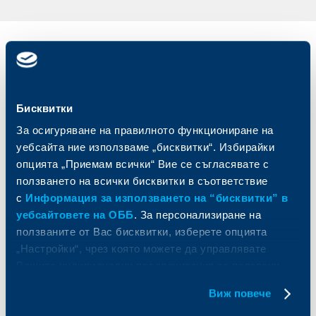
Индивидуални
Бизнес
клиенти
клиенти
Карти
Кредитиране
Бисквитки
Сметки и плащания
Управление на парични средства
За осигуряване на правилното функциониране на
Кредити
Търговско финансиране
уебсайта ние използваме „бисквитки“. Избирайки
Спестявания и инвестиции
ПОС терминали
опцията „Приемам всички“ Вие се съгласявате с
Частно банкиране
Пазари, инвестиционно банкиране
и попечителски услуги
Застраховки
ползването на всички бисквитки в съответствие
Факторинг
Актуализация на клиентски данни
с
Информация за използването на “бисквитки” в
Кредити за собственици на фирми
уебсайтовете на ОББ
. За персонализиране на
Финансови институции и суверени
ползваните от Вас бисквитки, изберете опцията
„Настройки“, чрез която можете да управлявате
За ОББ
Групата на KBC
Вашите индивидуални предпочитания за ползвани
бисквитки.
Кои сме ние
ДЗИ
Виж повече
За KBC Груп
ОББ Интерлийз