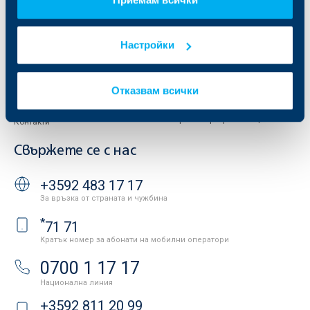
Отчети и анализи
Продажба на имоти
Тарифи и общи условия
Други документи
Настройки
Условия за ползване на сайта
ОББ Галерия
Бисквитки
Кариери
Защита на личните данни
Отказвам всички
Новини
Важни документи
Вашето мнение
API портал за разработчици
Контакти
Свържете се с нас
+3592 483 17 17
За връзка от страната и чужбина
*
71 71
Кратък номер за абонати на мобилни оператори
0700 1 17 17
Национална линия
+3592 811 20 99