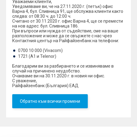
Уважаеми клиенти,
Уведомяваме ви, че на 27.11.2020 г. (петък) офис
Варна 4, бул. Сливница 91, ще обслужва клиенти както
следва: от 08:30 ч. до 12:00 ч.
Считано от 30.11.2020 г. офис Варна 4, ще се премести
на нов адрес: бул. Сливница 186.
При въпроси или нужда от съдействие, сме на ваше
разположение и може да се свържете с нас чрез
Контактния център на Райфайзенбанк на телефони:
0700 10 000 (Vivacom)
1721 (A1 и Telenor)
Благодарим ви за разбирането и се извиняваме в
случай на причинено неудобство.
Очакваме ви на 30.11.2020 г. в новия ни офис.
С уважение,
Райфайзенбанк (България) ЕАД
Обратно към всички промени