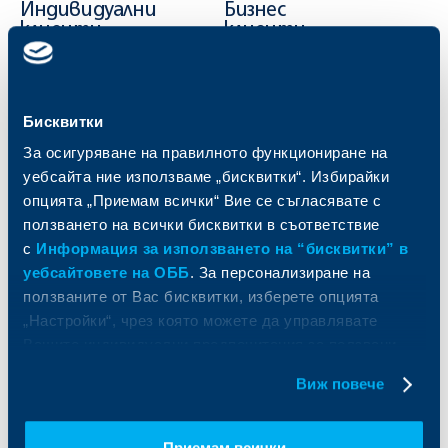
Индивидуални
Бизнес
клиенти
клиенти
Карти
Кредитиране
Сметки и плащания
Управление на парични средства
Бисквитки
Кредити
Търговско финансиране
Спестявания и инвестиции
ПОС терминали
За осигуряване на правилното функциониране на
Частно банкиране
Пазари, инвестиционно банкиране
уебсайта ние използваме „бисквитки“. Избирайки
и попечителски услуги
Застраховки
опцията „Приемам всички“ Вие се съгласявате с
Факторинг
Актуализация на клиентски данни
ползването на всички бисквитки в съответствие
Кредити за собственици на фирми
с
Информация за използването на “бисквитки” в
Финансови институции и суверени
уебсайтовете на ОББ
. За персонализиране на
ползваните от Вас бисквитки, изберете опцията
За ОББ
Групата на KBC
„Настройки“, чрез която можете да управлявате
Вашите индивидуални предпочитания за ползвани
Кои сме ние
ДЗИ
бисквитки.
За KBC Груп
ОББ Интерлийз
Виж повече
За акционери
ОББ Пенсионно осигуряване
Управление
ОББ Асет мениджмънт
Европейско финансиране
ОББ Застрахователен брокер
Приемам всички