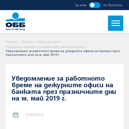
За мен
За бизнеса
Начало
/
Тарифи и общи условия
/
Промени в тарифи и условия (KBC Банк България)
/
Уведомление за работното време на дежурните офиси на банката през
празничните дни на м. май 2019 г.
Уведомление за работното
време на дежурните офиси на
банката през празничните дни
на м. май 2019 г.
19.04.2019