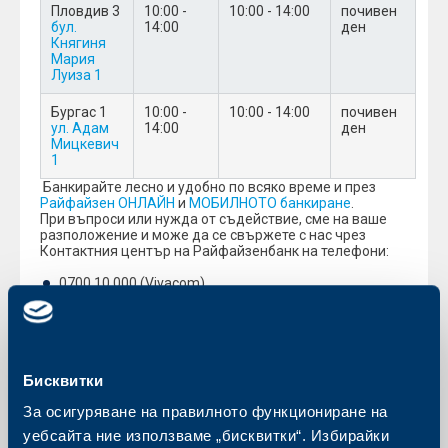
Пловдив 3
10:00 -
10:00 - 14:00
почивен
бул.
14:00
ден
Княгиня
Мария
Луиза 1
Бургас 1
10:00 -
10:00 - 14:00
почивен
ул. Адам
14:00
ден
Мицкевич
1
Банкирайтe лесно и удобно по всяко време и през
Райфайзен ОНЛАЙН
и
МОБИЛНОТО банкиране
.
При въпроси или нужда от съдействие, сме на ваше
разположение и може да се свържете с нас чрез
Контактния център на Райфайзенбанк на телефони:
0700 10 000 (Vivacom)
1721 (A1 и Telenor)
С уважение,
Райфайзенбанк (България) ЕАД
Бисквитки
Обратно към всички промени
За осигуряване на правилното функциониране на
уебсайта ние използваме „бисквитки“. Избирайки