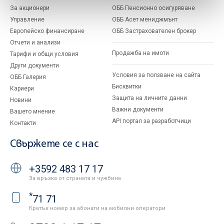
За акционери
ОББ Пенсионно осигуряване
Управление
ОББ Асет мениджмънт
Европейско финансиране
ОББ Застрахователен брокер
Отчети и анализи
Продажба на имоти
Тарифи и общи условия
Други документи
Условия за ползване на сайта
ОББ Галерия
Бисквитки
Кариери
Защита на личните данни
Новини
Важни документи
Вашето мнение
API портал за разработчици
Контакти
Свържете се с нас
+3592 483 17 17
За връзка от страната и чужбина
*
71 71
Кратък номер за абонати на мобилни оператори