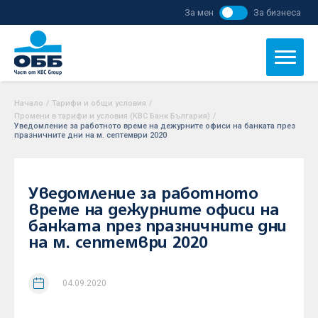
За мен
За бизнеса
Начало
/
Тарифи и общи условия
/
Промени в тарифи и условия (KBC Банк България)
/
Уведомление за работното време на дежурните офиси на банката през
празничните дни на м. септември 2020
Уведомление за работното
време на дежурните офиси на
банката през празничните дни
на м. септември 2020
04.09.2020