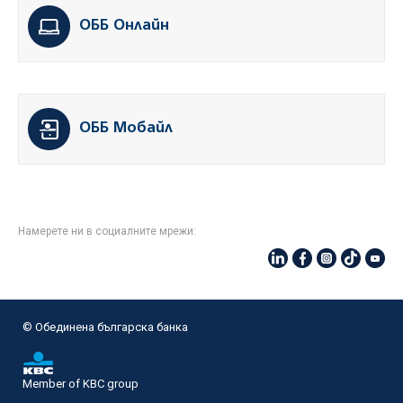
ОББ Онлайн
ОББ Мобайл
Намерете ни в социалните мрежи:
© Oбединена българска банка
Member of KBC group