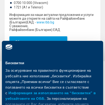
0700 10 000 (Vivacom)
1721 (A1 и Telenor)
Информация за наши актуални предложения и услуги
можете да откриете на сайта на Райфайзенбанк
(България)ЕАД -
www.rbb.bg
С уважение,
Райфайзенбанк (България) ЕАД
Обратно към всички промени
Бисквитки
За осигуряване на правилното функциониране на
Индивидуални
Бизнес
уебсайта ние използваме „бисквитки“. Избирайки
клиенти
клиенти
опцията „Приемам всички“ Вие се съгласявате с
ползването на всички бисквитки в съответствие
Карти
Кредитиране
Сметки и плащания
Управление на парични средства
с
Информация за използването на “бисквитки” в
Кредити
Търговско финансиране
уебсайтовете на ОББ
. За персонализиране на
Спестявания и инвестиции
ПОС терминали
ползваните от Вас бисквитки, изберете опцията