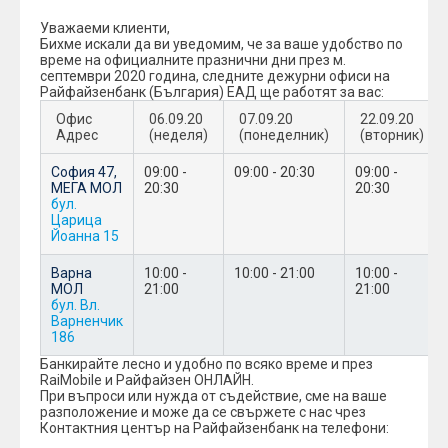
Уважаеми клиенти,
Бихме искали да ви уведомим, че за ваше удобство по
време на официалните празнични дни през м.
септември 2020 година, следните дежурни офиси на
Райфайзенбанк (България) ЕАД ще работят за вас:
Офис
06.09.20
07.09.20
22.09.20
Адрес
(неделя)
(понеделник)
(вторник)
София 47,
09:00 -
09:00 - 20:30
09:00 -
МЕГА МОЛ
20:30
20:30
бул.
Царица
Йоанна 15
Варна
10:00 -
10:00 - 21:00
10:00 -
МОЛ
21:00
21:00
бул. Вл.
Варненчик
186
Банкирайтe лесно и удобно по всяко време и през
RaiMobile и Райфайзен ОНЛАЙН.
При въпроси или нужда от съдействие, сме на ваше
разположение и може да се свържете с нас чрез
Контактния център на Райфайзенбанк на телефони: