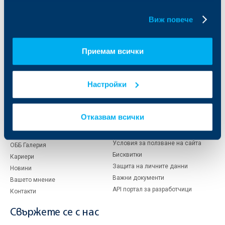
Финансови институции и суверени
бисквитки.
Виж повече
За ОББ
Групата на KBC
Приемам всички
Кои сме ние
ДЗИ
За KBC Груп
ОББ Интерлийз
За акционери
ОББ Пенсионно осигуряване
Настройки
Управление
ОББ Асет мениджмънт
Европейско финансиране
ОББ Застрахователен брокер
Отчети и анализи
Отказвам всички
Продажба на имоти
Тарифи и общи условия
Други документи
Условия за ползване на сайта
ОББ Галерия
Бисквитки
Кариери
Защита на личните данни
Новини
Важни документи
Вашето мнение
API портал за разработчици
Контакти
Свържете се с нас