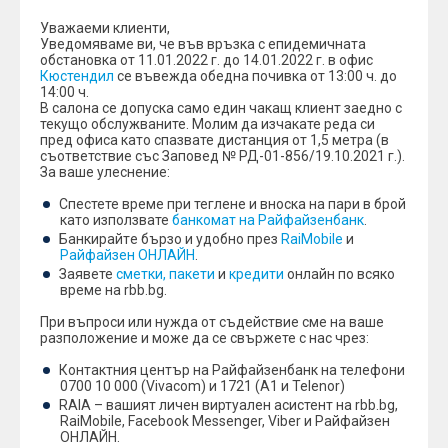
Уважаеми клиенти,
Уведомяваме ви, че във връзка с епидемичната
обстановка от 11.01.2022 г. до 14.01.2022 г. в офис
Кюстендил
се въвежда обедна почивка от 13:00 ч. до
14:00 ч.
В салона се допуска само един чакащ клиент заедно с
текущо обслужваните. Молим да изчакате реда си
пред офиса като спазвате дистанция от 1,5 метра (в
съответствие със Заповед № РД-01-856/19.10.2021 г.).
За ваше улеснение:
Спестете време при теглене и вноска на пари в брой
като използвате
банкомат на Райфайзенбанк
.
Банкирайтe бързо и удобно през
RaiMobile
и
Райфайзен ОНЛАЙН
.
Заявете
сметки, пакети
и
кредити
онлайн по всяко
време на rbb.bg.
При въпроси или нужда от съдействие сме на ваше
разположение и може да се свържете с нас чрез:
Контактния център на Райфайзенбанк на телефони
0700 10 000 (Vivacom) и 1721 (A1 и Telenor)
RAIA – вашият личен виртуален асистент на rbb.bg,
RaiMobile, Facebook Messenger, Viber и Райфайзен
ОНЛАЙН.