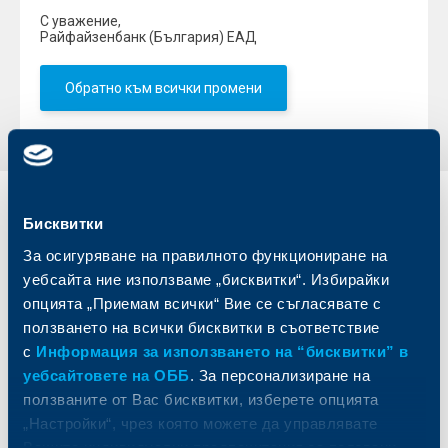
С уважение,
Райфайзенбанк (България) ЕАД
Обратно към всички промени
Индивидуални
Бизнес
Бисквитки
клиенти
клиенти
За осигуряване на правилното функциониране на
уебсайта ние използваме „бисквитки“. Избирайки
Карти
Кредитиране
опцията „Приемам всички“ Вие се съгласявате с
Сметки и плащания
Управление на парични средства
ползването на всички бисквитки в съответствие
Кредити
Търговско финансиране
с
Информация за използването на “бисквитки” в
Спестявания и инвестиции
ПОС терминали
Частно банкиране
Пазари, инвестиционно банкиране
уебсайтовете на ОББ
. За персонализиране на
и попечителски услуги
Застраховки
ползваните от Вас бисквитки, изберете опцията
Факторинг
Актуализация на клиентски данни
„Настройки“, чрез която можете да управлявате
Кредити за собственици на фирми
Вашите индивидуални предпочитания за ползвани