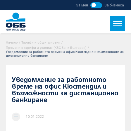
За мен
За бизнеса
Начало
/
Тарифи и общи условия
/
Промени в тарифи и условия (KBC Банк България)
/
Уведомление за работното време на офис Кюстендил и възможности за
дистанционно банкиране
Уведомление за работното
време на офис Кюстендил и
възможности за дистанционно
банкиране
10.01.2022