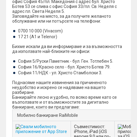
офис София 45/пл. Македония с адрес бул. Христо
Ботев 53 се слива с офис София 33/пл. Св. Неделя с
адрес пл. Света Неделя 5.
Заповядайте на място, за да получите желаното
обслужване или ни потърсете на телефони:
0700 10 000 (Vivacom)
17 21 (А1 и Telenor)
Бихме искали да ви информираме и за възможността
да използвате най-близките ни офиси:
София 5/Руски Паметник - бул. Ген. Тотлебен 5.
София 16/Красно село - бул. Христо Ботев 79.
София 11/НДК - ул. Христо Стамболски 3.
Поднасяме нашите извинения за причиненото
неудобство и искрено се надяваме на вашето
разбиране.
Банкирайтe лесно и удобно, по всяко време като се
възползвате и от възможностите за дигитално
банкиране, които ви предлагаме:
Мобилно банкиране RaiMobile
Съвместимост:
iPhone, iPad (iOS
версия 9.0 или по-