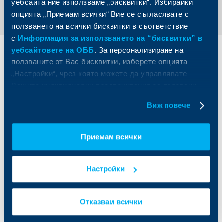
уебсайта ние използваме „бисквитки“. Избирайки
опцията „Приемам всички“ Вие се съгласявате с
ползването на всички бисквитки в съответствие
с
Информация за използването на “бисквитки” в
уебсайтовете на ОББ
. За персонализиране на
Индивидуални
Бизнес
ползваните от Вас бисквитки, изберете опцията
клиенти
клиенти
„Настройки“, чрез която можете да управлявате
Вашите индивидуални предпочитания за ползвани
Карти
Кредитиране
бисквитки.
Сметки и плащания
Управление на парични средства
Виж повече
Кредити
Търговско финансиране
Спестявания и инвестиции
ПОС терминали
Частно банкиране
Пазари, инвестиционно банкиране
Приемам всички
и попечителски услуги
Застраховки
Факторинг
Актуализация на клиентски данни
Кредити за собственици на фирми
Настройки
Финансови институции и суверени
За ОББ
Групата на KBC
Отказвам всички