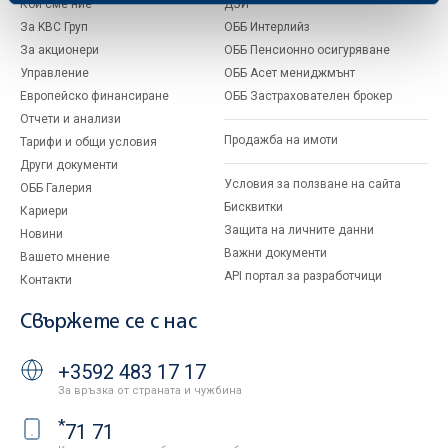
Кои сме ние
ДЗИ
За KBC Груп
ОББ Интерлийз
За акционери
ОББ Пенсионно осигуряване
Управление
ОББ Асет мениджмънт
Европейско финансиране
ОББ Застрахователен брокер
Отчети и анализи
Продажба на имоти
Тарифи и общи условия
Други документи
Условия за ползване на сайта
ОББ Галерия
Бисквитки
Кариери
Защита на личните данни
Новини
Важни документи
Вашето мнение
API портал за разработчици
Контакти
Свържете се с нас
+3592 483 17 17
За връзка от страната и чужбина
*
71 71