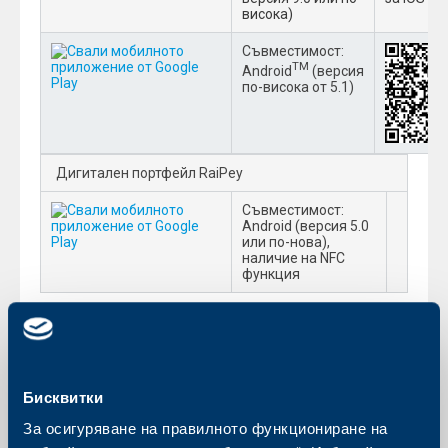
висока)
Съвместимост:
TM
Android
(версия
по-висока от 5.1)
Дигитален портфейл RaiPey
Съвместимост:
Android (версия 5.0
или по-нова),
наличие на NFC
функция
Oнлайн откриване на сметки и карти на
www.rbb.bg
Райфайзен ОНЛАЙН на
online.rbb.bg
С уважение,
Райфайзенбанк (България) ЕАД
Бисквитки
За осигуряване на правилното функциониране на
Обратно към всички промени