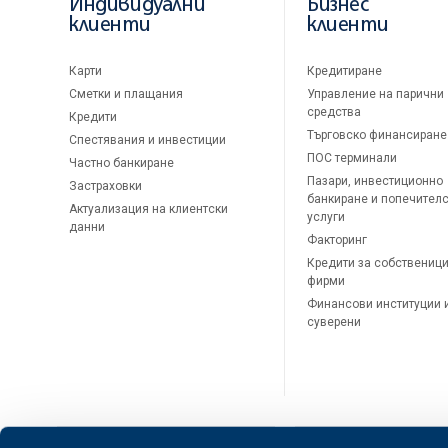
Индивидуални
Бизнес
клиенти
клиенти
Карти
Кредитиране
Сметки и плащания
Управление на парични
средства
Кредити
Търговско финансиране
Спестявания и инвестиции
ПОС терминали
Частно банкиране
Пазари, инвестиционно
Застраховки
банкиране и попечител
Актуализация на клиентски
услуги
данни
Факторинг
Кредити за собственици
фирми
Финансови институции 
суверени