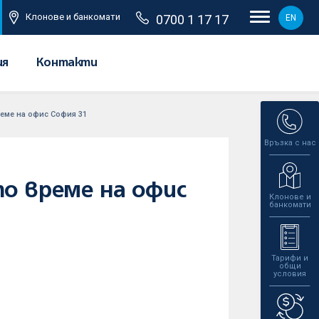
Клонове и банкомати
0700 1 17 17
EN
ия
Контакти
еме на офис София 31
Връзка с нас
о време на офис
Клонове и
банкомати
Тарифи и
общи
условия