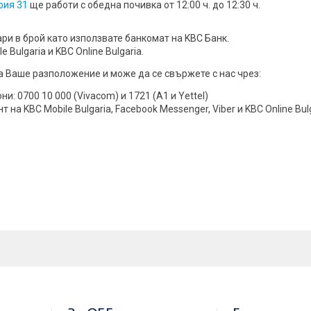
фия 31
ще работи с обедна почивка от 12:00 ч. до 12:30 ч.
ари в брой като използвате банкомат на KBC Банк.
Bulgaria и KBC Online Bulgaria.
а Ваше разположение и може да се свържете с нас чрез:
: 0700 10 000 (Vivacom) и 1721 (A1 и Yettel)
 на KBC Mobile Bulgaria, Facebook Messenger, Viber и KBC Online Bulg