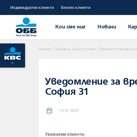
Индивидуални клиенти
Бизнес клиенти
Кои сме ние
Новини
Кар
Начало
/
Тарифи и общи условия
/
Промени в тарифи и у
Уведомление за в
София 31
19.01.2023
Уважаеми клиенти,