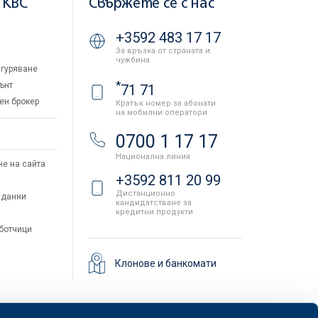
 KBC
Свържете се с нас
+3592 483 17 17
За връзка от страната и
чужбина
гуряване
*
ънт
71 71
ен брокер
Кратък номер за абонати
на мобилни оператори
и
0700 1 17 17
Национална линия
не на сайта
+3592 811 20 99
Дистанционно
 данни
кандидатстване за
кредитни продукти
аботчици
Клонове и банкомати