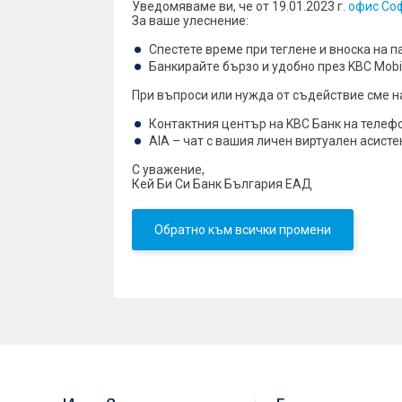
Уведомяваме ви, че от 19.01.2023 г.
офис Со
За ваше улеснение:
Спестете време при теглене и вноска на п
Банкирайтe бързо и удобно през KBC Mobile 
При въпроси или нужда от съдействие сме н
Контактния център на KBC Банк на телефони
AIA – чат с вашия личен виртуален асистент
С уважение,
Кей Би Си Банк България ЕАД
Обратно към всички промени