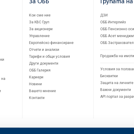
За ОББ
Групата на
Кои сме ние
ДЗИ
За KBC Груп
ОББ Интерлийз
За акционери
ОББ Пенсионно оси
Управление
ОББ Асет мениджм
Европейско финансиране
ОББ Застраховател
Отчети и анализи
Продажба на имот
Тарифи и общи условия
ски
Други документи
Условия за ползва
ОББ Галерия
Бисквитки
Кариери
 на
Защита на личните
Новини
Важни документи
и
Вашето мнение
API портал за разр
Контакти