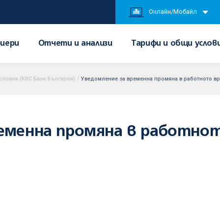
Онлайн/Мобайл
иери
Отчети и анализи
Тарифи и общи услов
словия (KBC Банк България)
/
Уведомление за временна промяна в работното вр
ременна промяна в работнот