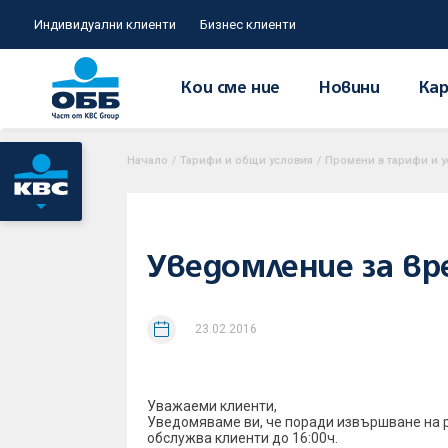
Индивидуални клиенти
Бизнес клиенти
Кои сме ние
Новини
Кар
Начало
/
Тарифи и общи условия
/
Промени в тарифи и у
Уведомление за вр
23.02.2016
Уважаеми клиенти,
Уведомяваме ви, че поради извършване на рем
обслужва клиенти до 16:00ч.