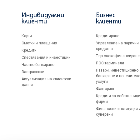
Индивидуални
Бизнес
клиенти
клиенти
Карти
Кредитиране
Сметки и плащания
Управление на парични
средства
Кредити
Търговско финансиране
Спестявания и инвестиции
ПОС терминали
Частно банкиране
Пазари, инвестиционно
Застраховки
банкиране и попечител
Актуализация на клиентски
услуги
данни
Факторинг
Кредити за собственици
фирми
Финансови институции 
суверени