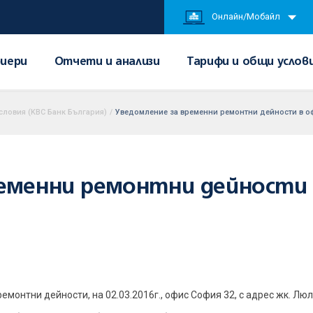
Онлайн/Мобайл
иери
Отчети и анализи
Тарифи и общи услов
словия (KBC Банк България)
/
Уведомление за временни ремонтни дейности в о
еменни ремонтни дейности 
онтни дейности, на 02.03.2016г., офис София 32, с адрес жк. Люлин