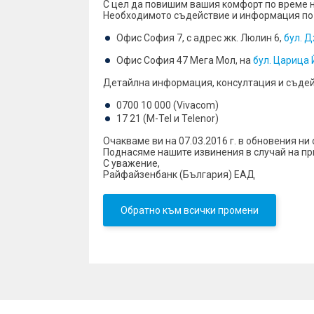
С цел да повишим вашия комфорт по време 
Необходимото съдействие и информация по пр
Офис София 7, с адрес жк. Люлин 6,
бул. 
Офис София 47 Мега Мол, на
бул. Царица 
Детайлна информация, консултация и съдейс
0700 10 000 (Vivacom)
17 21 (M-Tel и Telenor)
Очакваме ви на 07.03.2016 г. в обновения ни 
Поднасяме нашите извинения в случай на пр
С уважение,
Райфайзенбанк (България) ЕАД
Обратно към всички промени