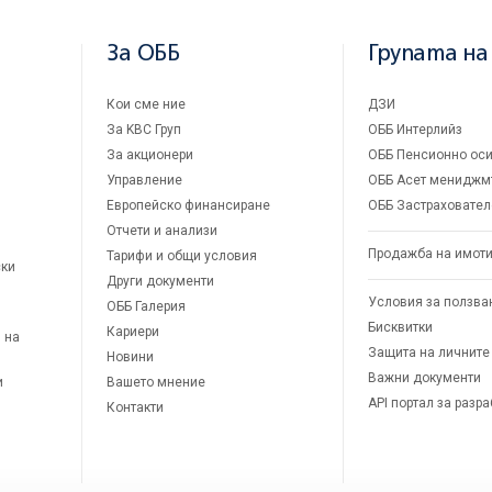
За ОББ
Групата на
Кои сме ние
ДЗИ
За KBC Груп
ОББ Интерлийз
За акционери
ОББ Пенсионно оси
Управление
ОББ Асет мениджм
Европейско финансиране
ОББ Застраховател
Отчети и анализи
Продажба на имот
Тарифи и общи условия
ски
Други документи
Условия за ползва
ОББ Галерия
Бисквитки
Кариери
 на
Защита на личните
Новини
Важни документи
и
Вашето мнение
API портал за разр
Контакти