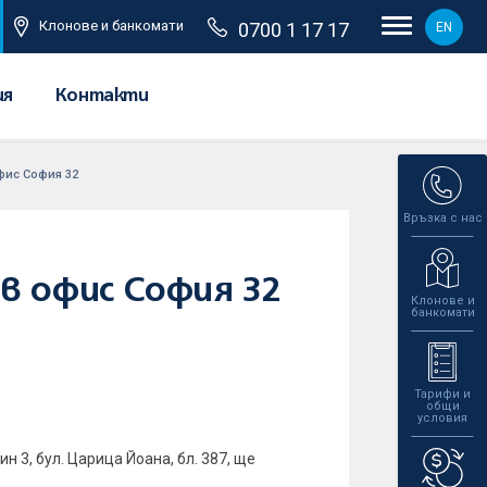
Клонове и банкомати
0700 1 17 17
EN
ия
Контакти
фис София 32
Връзка с нас
в офис София 32
Клонове и
банкомати
Тарифи и
общи
условия
 3, бул. Царица Йоана, бл. 387, ще