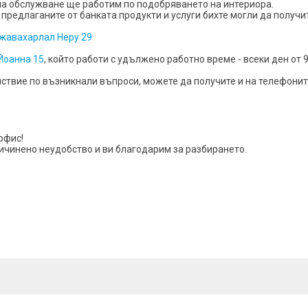
на обслужване ще работим по подобряването на интериора.
едлаганите от банката продукти и услуги бихте могли да получит
Джавахарлал Неру 29
Йоанна 15
, който работи с удължено работно време - всеки ден от 9
твие по възникнали въпроси, можете да получите и на телефонит
офис!
ичинено неудобство и ви благодарим за разбирането.