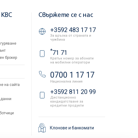
 KBC
Свържете се с нас
+3592 483 17 17
За връзка от страната и
чужбина
гуряване
*
ънт
71 71
ен брокер
Кратък номер за абонати
на мобилни оператори
и
0700 1 17 17
Национална линия
не на сайта
+3592 811 20 99
Дистанционно
 данни
кандидатстване за
кредитни продукти
аботчици
Клонове и банкомати