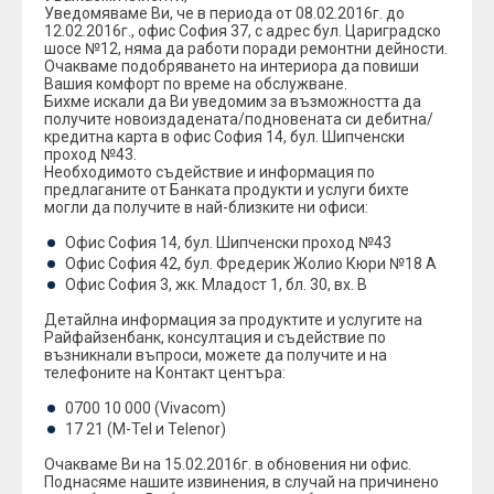
Уведомяваме Ви, че в периода от 08.02.2016г. до
12.02.2016г., офис София 37, с адрес бул. Цариградско
шосе №12, няма да работи поради ремонтни дейности.
Очакваме подобряванeто на интериора да повиши
Вашия комфорт по време на обслужване.
Бихме искали да Ви уведомим за възможността да
получите новоиздадената/подновената си дебитна/
кредитна карта в офис София 14, бул. Шипченски
проход №43.
Необходимото съдействие и информация по
предлаганите от Банката продукти и услуги бихте
могли да получите в най-близките ни офиси:
Офис София 14, бул. Шипченски проход №43
Офис София 42, бул. Фредерик Жолио Кюри №18 А
Офис София 3, жк. Младост 1, бл. 30, вх. В
Детайлна информация за продуктите и услугите на
Райфайзенбанк, консултация и съдействие по
възникнали въпроси, можете да получите и на
телефоните на Контакт центъра:
0700 10 000 (Vivacom)
17 21 (M-Tel и Telenor)
Очакваме Ви на 15.02.2016г. в обновения ни офис.
Поднасяме нашите извинения, в случай на причинено