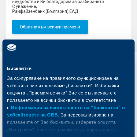
неудобство и Ви благодарим за разбирането.
С уважение,
Райфайзенбанк (България) ЕАД
Обратно към всички промени
Индивидуални
Бизнес
Бисквитки
клиенти
клиенти
За осигуряване на правилното функциониране на
уебсайта ние използваме „бисквитки“. Избирайки
Карти
Кредитиране
опцията „Приемам всички“ Вие се съгласявате с
Сметки и плащания
Управление на парични средства
ползването на всички бисквитки в съответствие
Кредити
Търговско финансиране
с
Информация за използването на “бисквитки” в
Спестявания и инвестиции
ПОС терминали
Частно банкиране
Пазари, инвестиционно банкиране
уебсайтовете на ОББ
. За персонализиране на
и попечителски услуги
Застраховки
ползваните от Вас бисквитки, изберете опцията
Факторинг
Актуализация на клиентски данни
„Настройки“, чрез която можете да управлявате
Кредити за собственици на фирми
Вашите индивидуални предпочитания за ползвани