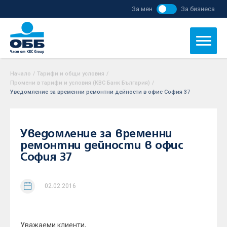
За мен
За бизнеса
Начало
/
Тарифи и общи условия
/
Промени в тарифи и условия (KBC Банк България)
/
Уведомление за временни ремонтни дейности в офис София 37
Уведомление за временни
ремонтни дейности в офис
София 37
02.02.2016
Уважаеми клиенти,