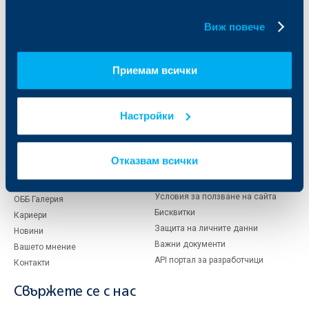
Финансови институции и суверени
бисквитки.
Виж повече
За ОББ
Групата на KBC
Приемам всички
Кои сме ние
ДЗИ
За KBC Груп
ОББ Интерлийз
За акционери
ОББ Пенсионно осигуряване
Настройки
Управление
ОББ Асет мениджмънт
Европейско финансиране
ОББ Застрахователен брокер
Отчети и анализи
Отказвам всички
Продажба на имоти
Тарифи и общи условия
Други документи
Условия за ползване на сайта
ОББ Галерия
Бисквитки
Кариери
Защита на личните данни
Новини
Важни документи
Вашето мнение
API портал за разработчици
Контакти
Свържете се с нас