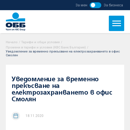
За мен
За бизнеса
Начало
/
Тарифи и общи условия
/
Промени в тарифи и условия (KBC Банк България)
/
Уведомление за временно прекъсване на електрозахранването в офис
Смолян
Уведомление за временно
прекъсване на
електрозахранването в офис
Смолян
18.11.2020