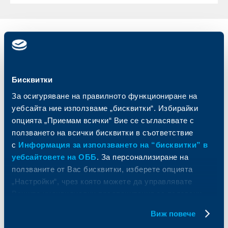
Индивидуални
Бизнес
клиенти
клиенти
Карти
Кредитиране
Бисквитки
Сметки и плащания
Управление на парични средства
За осигуряване на правилното функциониране на
Кредити
Търговско финансиране
уебсайта ние използваме „бисквитки“. Избирайки
Спестявания и инвестиции
ПОС терминали
опцията „Приемам всички“ Вие се съгласявате с
Частно банкиране
Пазари, инвестиционно банкиране
и попечителски услуги
ползването на всички бисквитки в съответствие
Застраховки
Факторинг
с
Информация за използването на “бисквитки” в
Актуализация на клиентски данни
Кредити за собственици на фирми
уебсайтовете на ОББ
. За персонализиране на
Финансови институции и суверени
ползваните от Вас бисквитки, изберете опцията
„Настройки“, чрез която можете да управлявате
За ОББ
Групата на KBC
Вашите индивидуални предпочитания за ползвани
бисквитки.
Виж повече
Кои сме ние
ДЗИ
За KBC Груп
ОББ Интерлийз