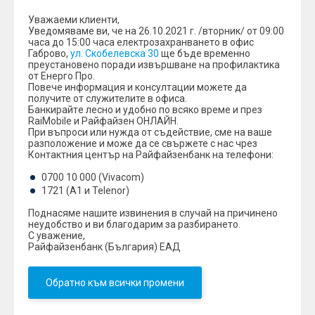
Уважаеми клиенти,
Уведомяваме ви, че на 26.10.2021 г. /вторник/ от 09:00
часа до 15:00 часа електрозахранването в офис
Габрово,
ул. Скобелевска 30
ще бъде временно
преустановено поради извършване на профилактика
от Енерго Про.
Повече информация и консултации можете да
получите от служителите в офиса.
Банкирайтe лесно и удобно по всяко време и през
RaiMobile и Райфайзен ОНЛАЙН.
При въпроси или нужда от съдействие, сме на ваше
разположение и може да се свържете с нас чрез
Контактния център на Райфайзенбанк на телефони:
0700 10 000 (Vivacom)
1721 (A1 и Telenor)
Поднасяме нашите извинения в случай на причинено
неудобство и ви благодарим за разбирането.
С уважение,
Райфайзенбанк (България) ЕАД
Обратно към всички промени