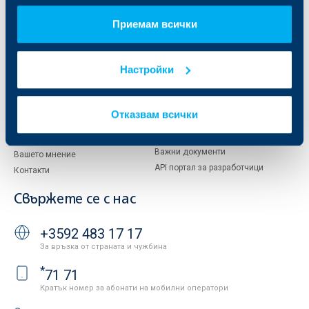
За акционери
ОББ Пенсионно осигуряване
Приемам всички
Управление
ОББ Асет мениджмънт
Европейско финансиране
ОББ Застрахователен брокер
Отчети и анализи
Настройки
Продажба на имоти
Тарифи и общи условия
Други документи
Условия за ползване на сайта
ОББ Галерия
Отказвам всички
Бисквитки
Кариери
Защита на личните данни
Новини
Важни документи
Вашето мнение
API портал за разработчици
Контакти
Свържете се с нас
+3592 483 17 17
За връзка от страната и чужбина
*
71 71
Кратък номер за абонати на мобилни оператори