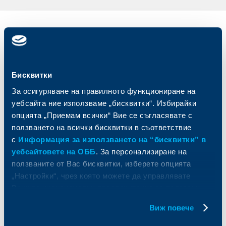
Индивидуални
Бизнес
клиенти
клиенти
Карти
Кредитиране
Бисквитки
Сметки и плащания
Управление на парични средства
Кредити
Търговско финансиране
За осигуряване на правилното функциониране на
Спестявания и инвестиции
ПОС терминали
уебсайта ние използваме „бисквитки“. Избирайки
Частно банкиране
Пазари, инвестиционно банкиране
опцията „Приемам всички“ Вие се съгласявате с
и попечителски услуги
Застраховки
ползването на всички бисквитки в съответствие
Факторинг
Актуализация на клиентски данни
с
Информация за използването на “бисквитки” в
Кредити за собственици на фирми
уебсайтовете на ОББ
. За персонализиране на
Финансови институции и суверени
ползваните от Вас бисквитки, изберете опцията
„Настройки“, чрез която можете да управлявате
За ОББ
Групата на KBC
Вашите индивидуални предпочитания за ползвани
бисквитки.
Кои сме ние
ДЗИ
Виж повече
За KBC Груп
ОББ Интерлийз