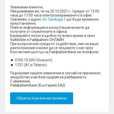
Уважаеми клиенти,
Уведомяваме ви, че на 20.10.2021 г. /сряда/ от 13:00
часа до 17:00 часа електрозахранването в офис
Севлиево, с адрес:
пл. Свобода 1
ще бъде временно
преустановено.
Повече информация и консултации можете да
получите от служителите в офиса.
Банкирайтe лесно и удобно по всяко време и през
RaiMobile и Райфайзен ОНЛАЙН.
При въпроси или нужда от съдействие, сме на ваше
разположение и може да се свържете с нас чрез
Контактния център на Райфайзенбанк на телефони:
0700 10 000 (Vivacom)
1721 (A1 и Telenor)
Поднасяме нашите извинения в случай на причинено
неудобство и ви благодарим за разбирането.
С уважение,
Райфайзенбанк (България) ЕАД
Обратно към всички промени