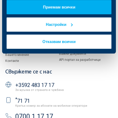
За акционери
ОББ Пенсионно осигуряване
Управление
ОББ Асет мениджмънт
Приемам всички
Европейско финансиране
ОББ Застрахователен брокер
Отчети и анализи
Настройки
Продажба на имоти
Тарифи и общи условия
Други документи
Условия за ползване на сайта
ОББ Галерия
Отказвам всички
Бисквитки
Кариери
Защита на личните данни
Новини
Важни документи
Вашето мнение
API портал за разработчици
Контакти
Свържете се с нас
+3592 483 17 17
За връзка от страната и чужбина
*
71 71
Кратък номер за абонати на мобилни оператори
0700 1 17 17