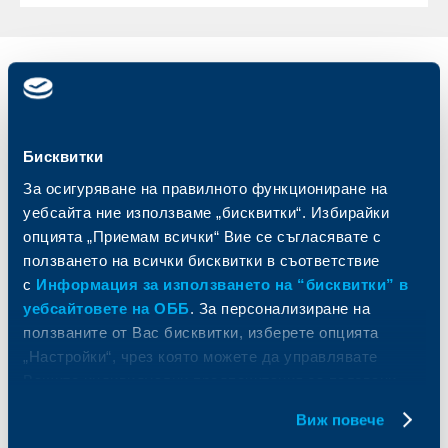
Индивидуални
Бизнес
клиенти
клиенти
Карти
Кредитиране
Бисквитки
Сметки и плащания
Управление на парични средства
За осигуряване на правилното функциониране на
Кредити
Търговско финансиране
уебсайта ние използваме „бисквитки“. Избирайки
Спестявания и инвестиции
ПОС терминали
опцията „Приемам всички“ Вие се съгласявате с
Частно банкиране
Пазари, инвестиционно банкиране
и попечителски услуги
ползването на всички бисквитки в съответствие
Застраховки
Факторинг
с
Информация за използването на “бисквитки” в
Актуализация на клиентски данни
Кредити за собственици на фирми
уебсайтовете на ОББ
. За персонализиране на
Финансови институции и суверени
ползваните от Вас бисквитки, изберете опцията
„Настройки“, чрез която можете да управлявате
За ОББ
Групата на KBC
Вашите индивидуални предпочитания за ползвани
бисквитки.
Виж повече
Кои сме ние
ДЗИ
За KBC Груп
ОББ Интерлийз