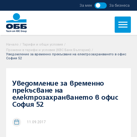
За мен
За бизнеса
Начало
/
Тарифи и общи условия
/
Промени в тарифи и условия (KBC Банк България)
/
Уведомление за временно прекъсване на електрозахранването в офис
София 52
Уведомление за временно
прекъсване на
електрозахранването в офис
София 52
11.09.2017