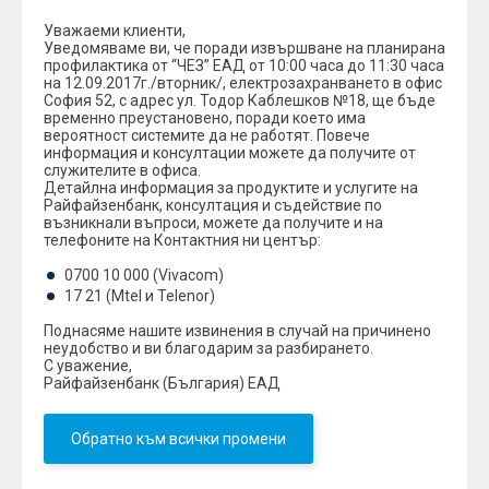
Уважаеми клиенти,
Уведомяваме ви, че поради извършване на планирана
профилактика от “ЧЕЗ” ЕАД от 10:00 часа до 11:30 часа
на 12.09.2017г./вторник/, електрозахранването в офис
София 52, с адрес ул. Тодор Каблешков №18, ще бъде
временно преустановено, поради което има
вероятност системите да не работят. Повече
информация и консултации можете да получите от
служителите в офиса.
Детайлна информация за продуктите и услугите на
Райфайзенбанк, консултация и съдействие по
възникнали въпроси, можете да получите и на
телефоните на Контактния ни център:
0700 10 000 (Vivacom)
17 21 (Mtel и Telenor)
Поднасяме нашите извинения в случай на причинено
неудобство и ви благодарим за разбирането.
С уважение,
Райфайзенбанк (България) ЕАД
Обратно към всички промени