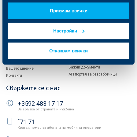
За акционери
ОББ Пенсионно осигуряване
Приемам всички
Управление
ОББ Асет мениджмънт
Европейско финансиране
ОББ Застрахователен брокер
Отчети и анализи
Настройки
Продажба на имоти
Тарифи и общи условия
Други документи
Условия за ползване на сайта
ОББ Галерия
Отказвам всички
Бисквитки
Кариери
Защита на личните данни
Новини
Важни документи
Вашето мнение
API портал за разработчици
Контакти
Свържете се с нас
+3592 483 17 17
За връзка от страната и чужбина
*
71 71
Кратък номер за абонати на мобилни оператори