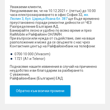
Уважаеми клиенти,
Уведомяваме ви, че на 10.12.2021 г. (петък) до 10:00
часа електрозахранването в офис София 32,
жк.
Люлин 3, бул. Царица Йоана бл. 387
ще бъде временно
преустановено поради ремонтни дейности от ЧЕЗ
Разпределение България АД.
Банкирайтe лесно и удобно по всяко време и през
RaiMobile и Райфайзен ОНЛАЙН.
При въпроси или нужда от съдействие, сме на ваше
разположение и може да се свържете с нас чрез
Контактния център на Райфайзенбанк на телефони:
0700 10 000 (Vivacom)
1721 (A1 и Telenor)
Поднасяме нашите извинения в случай на причинено
неудобство и ви благодарим за разбирането.
С уважение,
Райфайзенбанк (България) ЕАД
Обратно към всички промени