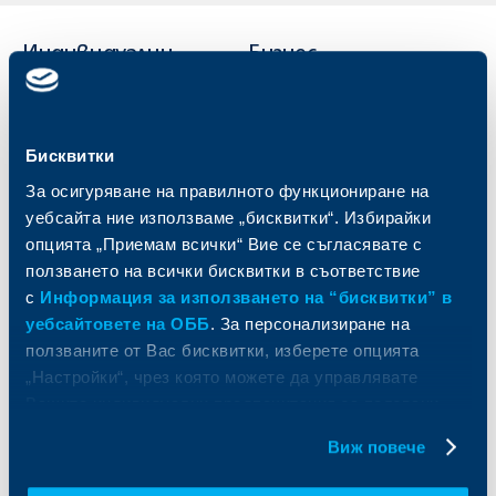
Индивидуални
Бизнес
клиенти
клиенти
Карти
Кредитиране
Сметки и плащания
Управление на парични средства
Бисквитки
Кредити
Търговско финансиране
За осигуряване на правилното функциониране на
Спестявания и инвестиции
ПОС терминали
уебсайта ние използваме „бисквитки“. Избирайки
Частно банкиране
Пазари, инвестиционно банкиране
опцията „Приемам всички“ Вие се съгласявате с
и попечителски услуги
Застраховки
ползването на всички бисквитки в съответствие
Факторинг
Актуализация на клиентски данни
с
Информация за използването на “бисквитки” в
Кредити за собственици на фирми
уебсайтовете на ОББ
. За персонализиране на
Финансови институции и суверени
ползваните от Вас бисквитки, изберете опцията
„Настройки“, чрез която можете да управлявате
За ОББ
Групата на KBC
Вашите индивидуални предпочитания за ползвани
бисквитки.
Кои сме ние
ДЗИ
Виж повече
За KBC Груп
ОББ Интерлийз
За акционери
ОББ Пенсионно осигуряване