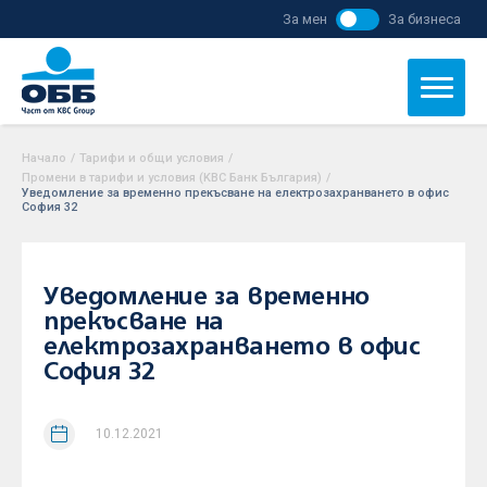
За мен
За бизнеса
Начало
/
Тарифи и общи условия
/
Промени в тарифи и условия (KBC Банк България)
/
Уведомление за временно прекъсване на електрозахранването в офис
София 32
Уведомление за временно
прекъсване на
електрозахранването в офис
София 32
10.12.2021