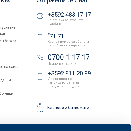
 KBC
Свържете се с нас
+3592 483 17 17
За връзка от страната и
чужбина
гуряване
*
ънт
71 71
ен брокер
Кратък номер за абонати
на мобилни оператори
и
0700 1 17 17
Национална линия
не на сайта
+3592 811 20 99
Дистанционно
 данни
кандидатстване за
кредитни продукти
аботчици
Клонове и банкомати