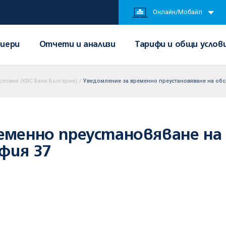
Онлайн/Мобайл
иери
Отчети и анализи
Тарифи и общи услов
словия (KBC Банк България)
/
Уведомление за временно преустановяване на обс
еменно преустановяване на
фия 37