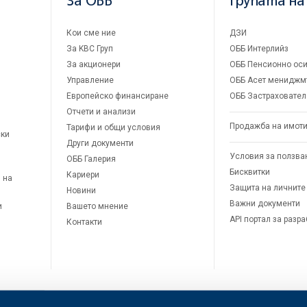
За ОББ
Групата на
Кои сме ние
ДЗИ
За KBC Груп
ОББ Интерлийз
За акционери
ОББ Пенсионно оси
Управление
ОББ Асет мениджм
Европейско финансиране
ОББ Застраховател
Отчети и анализи
Продажба на имот
Тарифи и общи условия
ски
Други документи
Условия за ползва
ОББ Галерия
Бисквитки
Кариери
 на
Защита на личните
Новини
Важни документи
и
Вашето мнение
API портал за разр
Контакти