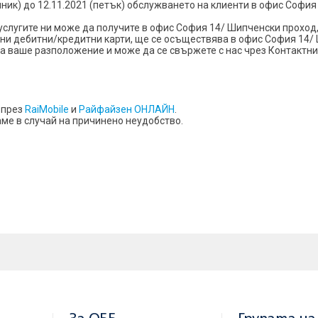
лник) до 12.11.2021 (петък) обслужването на клиенти в офис София 
слугите ни може да получите в офис София 14/ Шипченски проход,
ни дебитни/кредитни карти, ще се осъществява в офис София 14/
на ваше разположение и може да се свържете с нас чрез Контактн
 през
RaiMobile
и
Райфайзен ОНЛАЙН
.
ме в случай на причинено неудобство.