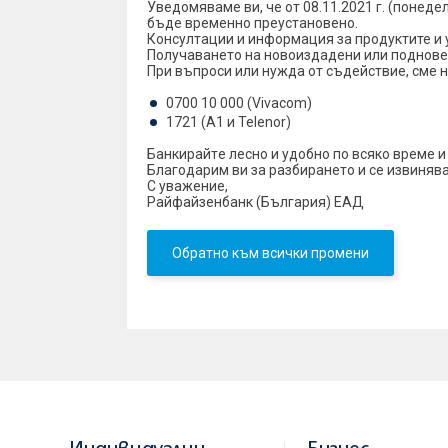
Уведомяваме ви, че от 08.11.2021 г. (понеде
бъде временно преустановено.
Консултации и информация за продуктите и у
Получаването на новоиздадени или поднове
При въпроси или нужда от съдействие, сме 
0700 10 000 (Vivacom)
1721 (A1 и Telenor)
Банкирайтe лесно и удобно по всяко време и
Благодарим ви за разбирането и се извинява
С уважение,
Райфайзенбанк (България) ЕАД
Обратно към всички промени