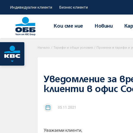
Индивидуални клиенти
Бизнес клиенти
Кои сме ние
Новини
Кар
Начало
/
Тарифи и общи условия
/
Промени в тарифи и у
Уведомление за вр
клиенти в офис Со
05.11.2021
Уважаеми клиенти,