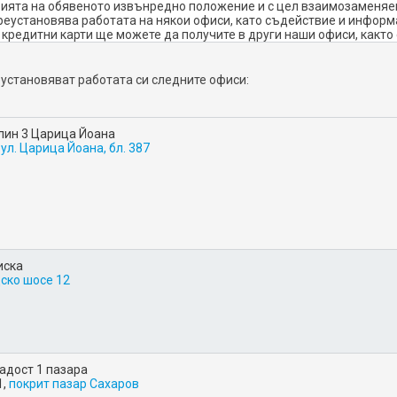
вията на обявеното извънредно положение и с цел взаимозаменяем
установява работата на някои офиси, като съдействие и информац
кредитни карти ще можете да получите в други наши офиси, както 
установяват работата си следните офиси:
ин 3 Царица Йоана
ул. Царица Йоана, бл. 387
иска
дско шосе 12
адост 1 пазара
1,
покрит пазар Сахаров