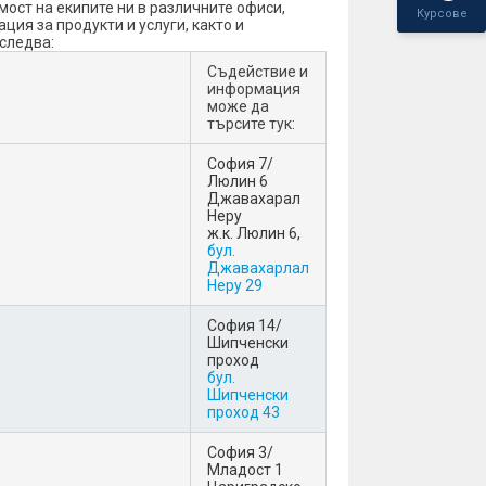
ост на екипите ни в различните офиси,
Курсове
ия за продукти и услуги, както и
следва:
Съдействие и
информация
може да
търсите тук:
София 7/
Люлин 6
Джавахарал
Неру
ж.к. Люлин 6,
бул.
Джавахарлал
Неру 29
София 14/
Шипченски
проход
бул.
Шипченски
проход 43
София 3/
Младост 1