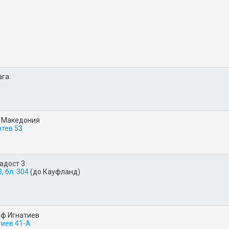
ага
. Македония
отев 53
адост 3
, бл. 304
(до Кауфланд)
аф Игнатиев
тиев 41-А