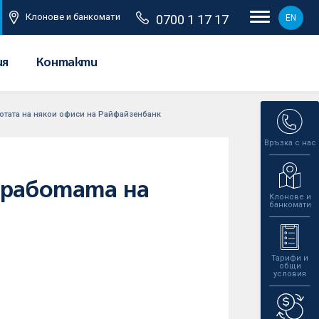
Клонове и банкомати
0700 1 17 17
EN
ия
Контакти
отата на някои офиси на Райфайзенбанк
Връзка с нас
 работата на
Клонове и
банкомати
Тарифи и
общи
условия