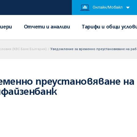
Онлайн/Мобайл
иери
Отчети и анализи
Тарифи и общи услов
словия (KBC Банк България)
/
Уведомление за временно преустановяване на раб
ременно преустановяване на
йфайзенбанк