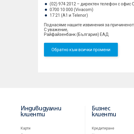
(02) 974 2012 – директен телефон с офис
0700 10 000 (Vivacom)
17 21 (А1 и Telenor)
Поднасяме нашите извинения за причиненото
С уважение,
Райфайзенбанк (България) ЕАД
Обратно към всички промени
Индивидуални
Бизнес
клиенти
клиенти
Карти
Кредитиране