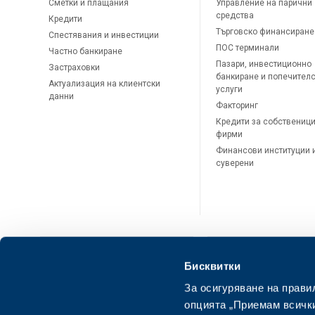
Сметки и плащания
Управление на парични
средства
Кредити
Търговско финансиране
Спестявания и инвестиции
ПОС терминали
Частно банкиране
Пазари, инвестиционно
Застраховки
банкиране и попечител
Актуализация на клиентски
услуги
данни
Факторинг
Кредити за собственици
фирми
Финансови институции 
суверени
Бисквитки
За осигуряване на прави
ОББ Онлайн
ОББ Мобай
опцията „Приемам всички