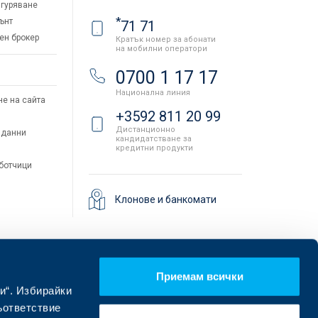
гуряване
*
ънт
71 71
ен брокер
Кратък номер за абонати
на мобилни оператори
и
0700 1 17 17
Национална линия
не на сайта
+3592 811 20 99
Дистанционно
 данни
кандидатстване за
кредитни продукти
аботчици
Клонове и банкомати
Приемам всички
и“. Избирайки
ъответствие