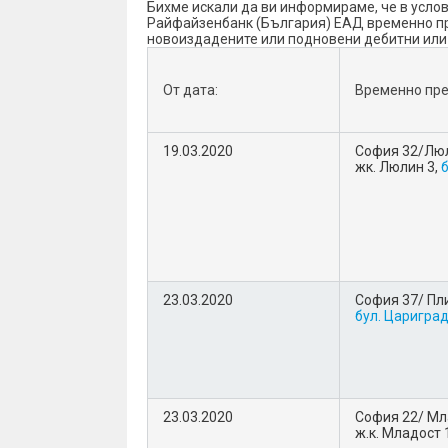
Бихме искали да ви информираме, че в усло
Райфайзенбанк (България) ЕАД временно пре
новоиздадените или подновени дебитни или 
От дата:
Временно пре
19.03.2020
София 32/Люл
жк. Люлин 3,
б
23.03.2020
София 37/ Пл
бул. Царигра
23.03.2020
София 22/ Мл
ж.к. Младост 