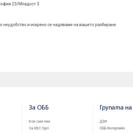
 София 23/Младост 3
 неудобство и искрено се надяваме на вашето разбиране.
За ОББ
Групата на
Кои сме ние
ДЗИ
За KBC Груп
ОББ Интерлийз