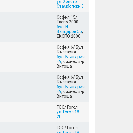
ул. Христо
Стамболски 3
София 15/
Експо 2000
бул. Н.
Вапцаров 55
,
ЕКСПО 2000
София 6/ Бул.
България
бул. България
49
, бизнес ц-р
Витоша
София 6/ Бул.
България
бул. България
49
, бизнес ц-р
Витоша
ГОС/ Гогол
ул. Гогол 18-
20
ГОС/ Гогол
ул. Гогол 18-