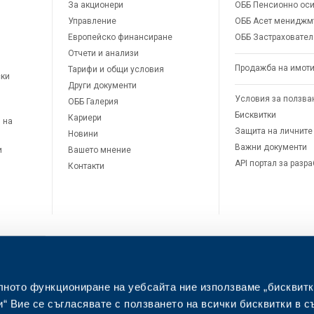
За акционери
ОББ Пенсионно оси
Управление
ОББ Асет мениджм
Европейско финансиране
ОББ Застраховател
Отчети и анализи
Продажба на имот
Тарифи и общи условия
ски
Други документи
Условия за ползва
ОББ Галерия
Бисквитки
Кариери
 на
Защита на личните
Новини
Важни документи
и
Вашето мнение
API портал за разр
Контакти
лното функциониране на уебсайта ние използваме „бисквитк
л
“ Вие се съгласявате с ползването на всички бисквитки в с