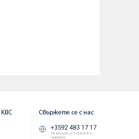
 KBC
Свържете се с нас
+3592 483 17 17
За връзка от страната и
чужбина