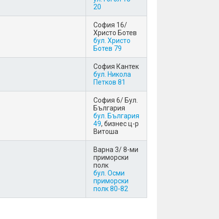
20
София 16/
Христо Ботев
бул. Христо
Ботев 79
София Кантек
бул. Никола
Петков 81
София 6/ Бул.
България
бул. България
49
, бизнес ц-р
Витоша
Варна 3/ 8-ми
приморски
полк
бул. Осми
приморски
полк 80-82