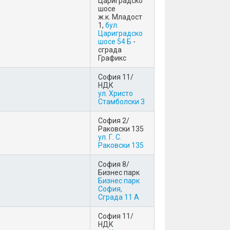
Цариградско
шосе
ж.к. Младост
1,
бул.
Цариградско
шосе 54 Б
-
сграда
Графикс
София 11/
НДК
ул. Христо
Стамболски 3
София 2/
Раковски 135
ул. Г. С.
Раковски 135
София 8/
Бизнес парк
Бизнес парк
София,
Сграда 11 А
София 11/
НДК