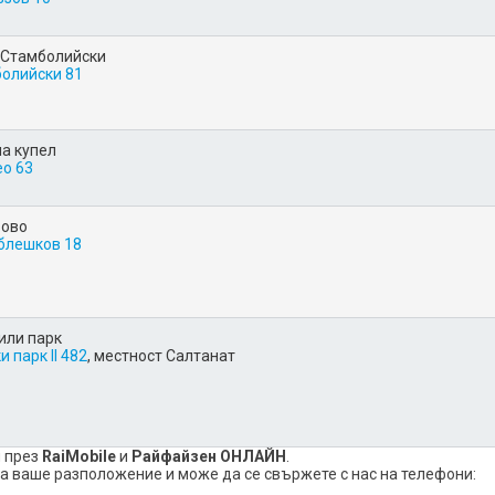
 Стамболийски
болийски 81
а купел
ео 63
рово
аблешков 18
или парк
 парк II 482
, местност Салтанат
и през
RaiMobile
и
Райфайзен ОНЛАЙН
.
на ваше разположение и може да се свържете с нас на телефони: