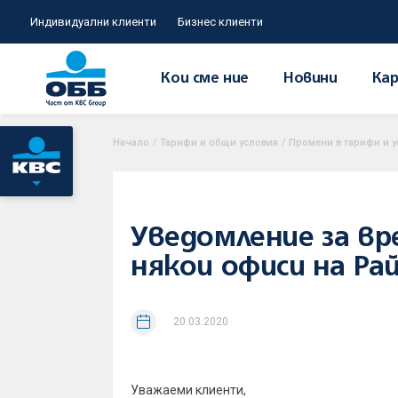
Индивидуални клиенти
Бизнес клиенти
Кои сме ние
Новини
Кар
Начало
/
Тарифи и общи условия
/
Промени в тарифи и у
Уведомление за в
някои офиси на Ра
20.03.2020
Уважаеми клиенти,