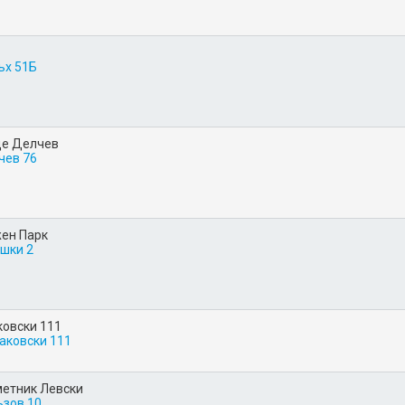
ъх 51Б
це Делчев
чев 76
ен Парк
ишки 2
ковски 111
Раковски 111
етник Левски
ъзов 10