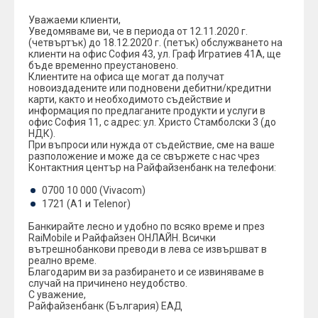
Уважаеми клиенти,
Уведомяваме ви, че в периода от 12.11.2020 г.
(четвъртък) до 18.12.2020 г. (петък) обслужването на
клиенти на офис София 43, ул. Граф Игратиев 41А, ще
бъде временно преустановено.
Клиентите на офиса ще могат да получат
новоиздадените или подновени дебитни/кредитни
карти, както и необходимото съдействие и
информация по предлаганите продукти и услуги в
офис София 11, с адрес: ул. Христо Стамболски 3 (до
НДК).
При въпроси или нужда от съдействие, сме на ваше
разположение и може да се свържете с нас чрез
Контактния център на Райфайзенбанк на телефони:
0700 10 000 (Vivacom)
1721 (A1 и Telenor)
Банкирайтe лесно и удобно по всяко време и през
RaiMobile и Райфайзен ОНЛАЙН. Всички
вътрешнобанкови преводи в лева се извършват в
реално време.
Благодарим ви за разбирането и се извиняваме в
случай на причинено неудобство.
С уважение,
Райфайзенбанк (България) ЕАД