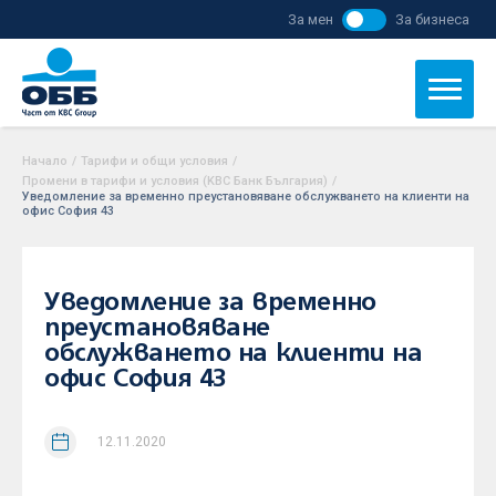
За мен
За бизнеса
Начало
/
Тарифи и общи условия
/
Промени в тарифи и условия (KBC Банк България)
/
Уведомление за временно преустановяване обслужването на клиенти на
офис София 43
Уведомление за временно
преустановяване
обслужването на клиенти на
офис София 43
12.11.2020