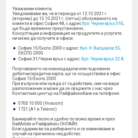
Уважаеми клиенти,
Уведомяваме ви, че в периода от 12.10.2021 г.
(вторник) до 15.10.2021 г. (петък) обслужването на
клиенти в офис София 48, с адрес
бул. Черни връх 51Б
,
ще бъде временно преустановено.
Консултации и информация за продуктите и услугите
ни може да получите в офиси:
София 15/Експо 2000 с адрес:
бул. Н. Вапцаров 55
,
ЕКСПО 2000
София 31/Черни връх с адрес:
бул. Черни връх 32 А
Получаването на новоиздадени или подновени
дебитни/кредитни карти, ще се осъществява в офис
София 15/Експо 2000.
При въпроси или нужда от съдействие, сме на ваше
разположение и може да се свържете с нас чрез
Контактния център на Райфайзенбанк на телефони:
0700 10 000 (Vivacom)
1721 (A1 и Telenor)
Банкирайтe лесно и удобно по всяко време и през
RaiMobile и Райфайзен ОНЛАЙН.
Благодарим ви за разбирането и се извиняваме в
случай на причинено неудобство.