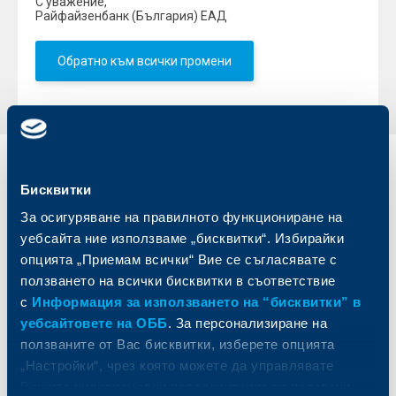
С уважение,
Райфайзенбанк (България) ЕАД
Обратно към всички промени
Индивидуални
Бизнес
Бисквитки
клиенти
клиенти
За осигуряване на правилното функциониране на
Карти
Кредитиране
уебсайта ние използваме „бисквитки“. Избирайки
Сметки и плащания
Управление на парични средства
опцията „Приемам всички“ Вие се съгласявате с
Кредити
Търговско финансиране
ползването на всички бисквитки в съответствие
Спестявания и инвестиции
ПОС терминали
с
Информация за използването на “бисквитки” в
Частно банкиране
Пазари, инвестиционно банкиране
уебсайтовете на ОББ
. За персонализиране на
и попечителски услуги
Застраховки
ползваните от Вас бисквитки, изберете опцията
Факторинг
Актуализация на клиентски данни
„Настройки“, чрез която можете да управлявате
Кредити за собственици на фирми
Вашите индивидуални предпочитания за ползвани
Финансови институции и суверени