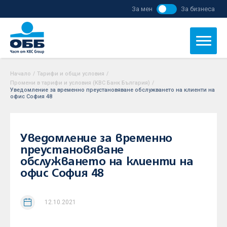
За мен
За бизнеса
Начало
/
Тарифи и общи условия
/
Промени в тарифи и условия (KBC Банк България)
/
Уведомление за временно преустановяване обслужването на клиенти на
офис София 48
Уведомление за временно
преустановяване
обслужването на клиенти на
офис София 48
12.10.2021