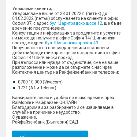
Уважаеми клиенти,
Уведомяваме ви, че от 28.01.2022 г. (петък) до
04.02.2022 (петък) обслужването на клиенти в офис
София 37, с адрес
бул. Цариградско шосе 12
, ще бъде
временно преустановено.
Консултации и информация за продуктите и услугите
ни може да получите в офис София 14/ Шипченски
проход с адрес:
бул. Шипченски проход 43
.
Получаването на новоиздадени или подновени
дебитни/кредитни карти, ще се осъществява в офис
София 14/ Шипченски проход.
При въпроси или нужда от съдействие, сме на ваше
разположение и може да се свържете с нас чрез
Контактния център на Райфайзенбанк на телефони:
0700 10 000 (Vivacom)
1721 (A1 и Telenor)
Банкирайтe лесно и удобно по всяко време и през
RaiMobile и Райфайзен ОНЛАЙН.
Благодарим ви за разбирането и се извиняваме в
случай на причинено неудобство.
С уважение,
Райфайзенбанк (България) ЕАД