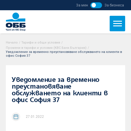
За мен
За бизнеса
Начало
/
Тарифи и общи условия
/
Промени в тарифи и условия (KBC Банк България)
/
Уведомление за временно преустановяване обслужването на клиенти в
офис София 37
Уведомление за временно
преустановяване
обслужването на клиенти в
офис София 37
27.01.2022