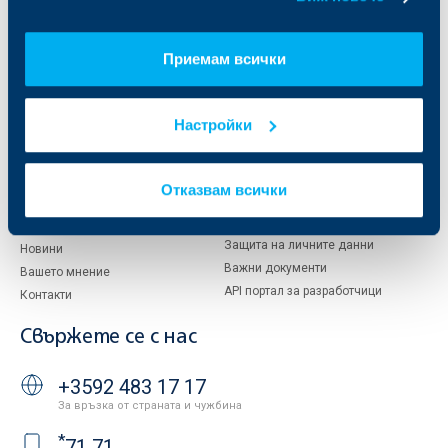
Кои сме ние
ДЗИ
За KBC Груп
ОББ Интерлийз
Приемам всички
За акционери
ОББ Пенсионно осигуряване
Управление
ОББ Асет мениджмънт
Европейско финансиране
ОББ Застрахователен брокер
Настройки
Отчети и анализи
Продажба на имоти
Тарифи и общи условия
Други документи
Отказвам всички
Условия за ползване на сайта
ОББ Галерия
Бисквитки
Кариери
Защита на личните данни
Новини
Важни документи
Вашето мнение
API портал за разработчици
Контакти
Свържете се с нас
+3592 483 17 17
За връзка от страната и чужбина
*
71 71