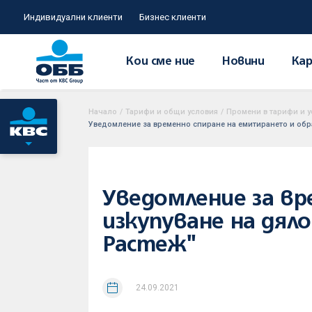
Индивидуални клиенти
Бизнес клиенти
Кои сме ние
Новини
Кар
Начало
/
Тарифи и общи условия
/
Промени в тарифи и у
Уведомление за временно спиране на емитирането и обр
Уведомление за в
изкупуване на дял
Растеж"
24.09.2021