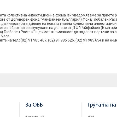
ата колективна инвестиционна схема, ви уведомяваме за прието 
е от договорен фонд "Райфайзен (България) Фонд Глобален Растеж",
а инвестира в дялове на новата главна колективна инвестиционна 
ето и обратното изкупуване на дялове от ДФ "Райфайзен (Българи
 Глобален Растеж" ще имат възможност да подават поръчки за об
 часа.
а тел.: (02) 91 985 467, (02) 91 985 626, (02) 91 985 654 и на е-м
За ОББ
Групата на