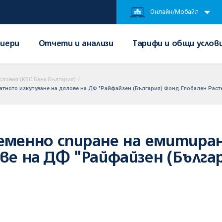
Онлайн/Мобайл
иери
Отчети и анализи
Тарифи и общи услов
словия (KBC Банк България)
/
атното изкупуване на дялове на ДФ "Райфайзен (България) Фонд Глобален Раст
ременно спиране на емитир
ове на ДФ "Райфайзен (Бълга