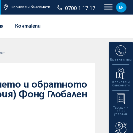
Клонове и банкомати
0700 1 17 17
EN
ия
Контакти
еж"
Връзка с нас
Клонове и
ането и обратното
банкомати
рия) Фонд Глобален
Тарифи и
общи
условия