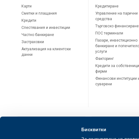
Карти
Кредитиране
Сметки и плащания
Управление на парични
средства
Кредити
Търговско финансиране
Спестявания и инвестиции
ПОС терминали
Частно банкиране
Пазари, инвестиционно
Застраховки
банкиране и попечител
Актуализация на клиентски
услуги
данни
Факторинг
Кредити за собственици
фирми
Финансови институции 
суверени
Бисквитки