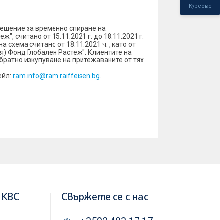
Курсове
решение за временно спиране на
 считано от 15.11.2021 г. до 18.11.2021 г.
схема считано от 18.11.2021 ч. , като от
я) Фонд Глобален Растеж". Клиентите на
ратно изкупуване на притежаваните от тях
ейл:
ram.info@ram.raiffeisen.bg
.
 KBC
Свържете се с нас