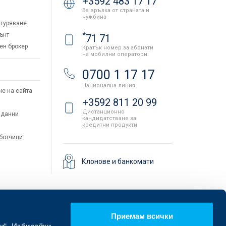
+3592 483 17 17
За връзка от страната и
чужбина
гуряване
*
ънт
71 71
ен брокер
Кратък номер за абонати
на мобилни оператори
и
0700 1 17 17
Национална линия
не на сайта
+3592 811 20 99
Дистанционно
 данни
кандидатстване за
кредитни продукти
аботчици
Клонове и банкомати
Приемам всички