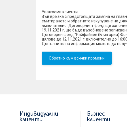
Уважаеми клиенти,
Във връзка с предстоящата замяна на главн
емитирането и обратното изкупуване на дялов
включително. Договорният фонд ще започне д
19.11.2021 г. ще бъде възобновено записван
Договорен фонд "Райфайзен (България) Фонд
дялове до 12.11.2021 г. включително до 16:00
Допълнителна информация можете да получите н
Обратно към всички промени
Индивидуални
Бизнес
клиенти
клиенти