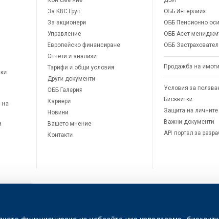
Кои сме ние
ДЗИ
За KBC Груп
ОББ Интерлийз
За акционери
ОББ Пенсионно оси
Управление
ОББ Асет мениджм
Европейско финансиране
ОББ Застраховател
Отчети и анализи
Продажба на имот
Тарифи и общи условия
ски
Други документи
Условия за ползва
ОББ Галерия
Бисквитки
Кариери
 на
Защита на личните
Новини
Важни документи
и
Вашето мнение
API портал за разр
Контакти