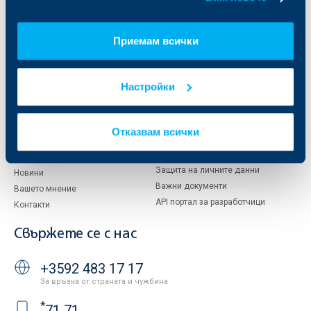
Кои сме ние
ДЗИ
За KBC Груп
ОББ Интерлийз
Приемам всички
За акционери
ОББ Пенсионно осигуряване
Управление
ОББ Асет мениджмънт
Европейско финансиране
ОББ Застрахователен брокер
Настройки
Отчети и анализи
Продажба на имоти
Тарифи и общи условия
Други документи
Отказвам всички
Условия за ползване на сайта
ОББ Галерия
Бисквитки
Кариери
Защита на личните данни
Новини
Важни документи
Вашето мнение
API портал за разработчици
Контакти
Свържете се с нас
+3592 483 17 17
За връзка от страната и чужбина
*
71 71