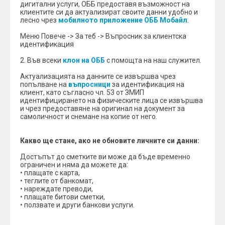
дигитални услуги, ОББ предоставя възможност на
клиентите си да актуализират своите данни удобно и
лесно чрез
мобилното приложение ОББ Мобайл
.
Меню Повече -> За теб -> Въпросник за клиентска
идентификация
2. Във всеки
клон на ОББ
с помощта на наш служител.
Актуализацията на данните се извършва чрез
попълване на
въпросници
за идентификация на
клиент, като съгласно чл. 53 от ЗМИП
идентифицирането на физическите лица се извършва
и чрез предоставяне на оригинал на документ за
самоличност и снемане на копие от него.
Какво ще стане, ако не обновите личните си данни:
Достъпът до сметките ви може да бъде временно
ограничен и няма да можете да:
• плащате с карта,
• теглите от банкомат,
• нареждате преводи,
• плащате битови сметки,
• ползвате и други банкови услуги.