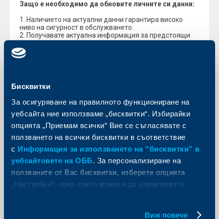
Защо е необходимо да обновите личните си данни:
1. Наличието на актуални данни гарантира високо
ниво на сигурност в обслужването.
2. Получавате актуална информация за предстоящи
промени или важни теми.
3. Извлеченията ви пристигат на предоставения от вас
актуален адрес.
4. Гарантирате си неограничена възможност да се
възползвате от пълния набор продукти и услуги на
ОББ.
Бисквитки
За осигуряване на правилното функциониране на
За информация и въпроси, свържете се с нас:
info@ubb.bg
.
уебсайта ние използваме „бисквитки“. Избирайки
опцията „Приемам всички“ Вие се съгласявате с
Банката не изпраща съобщения, приканващи
ползването на всички бисквитки в съответствие
клиентите да споделят по имейл, телефон или в
с
Информация за използването на “бисквитки” в
незащитена среда чувствителни данни като
потребителско име, пароли и данни на карти.
уебсайтовете на ОББ
. За персонализиране на
ползваните от Вас бисквитки, изберете опцията
Благодарим Ви, че сте наши клиенти и навреме
„Настройки“, чрез която можете да управлявате
актуализирате данните си!
Вашите индивидуални предпочитания за ползвани
бисквитки.
Виж повече
Обратно към всички промени