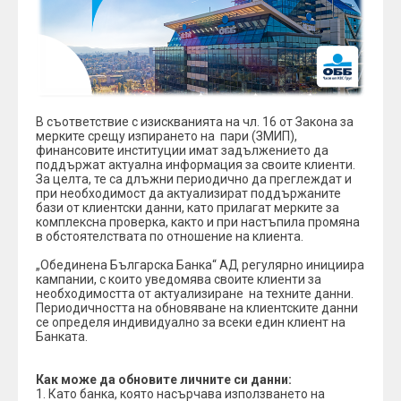
В съответствие с изискванията на чл. 16 от Закона за
мерките срещу изпирането на пари (ЗМИП),
финансовите институции имат задължението да
поддържат актуална информация за своите клиенти.
За целта, те са длъжни периодично да преглеждат и
при необходимост да актуализират поддържаните
бази от клиентски данни, като прилагат мерките за
комплексна проверка, както и при настъпила промяна
в обстоятелствата по отношение на клиента.
„Обединена Българска Банка“ АД регулярно инициира
кампании, с които уведомява своите клиенти за
необходимостта от актуализиране на техните данни.
Периодичността на обновяване на клиентските данни
се определя индивидуално за всеки един клиент на
Банката.
Как може да обновите личните си данни:
1. Като банка, която насърчава използването на