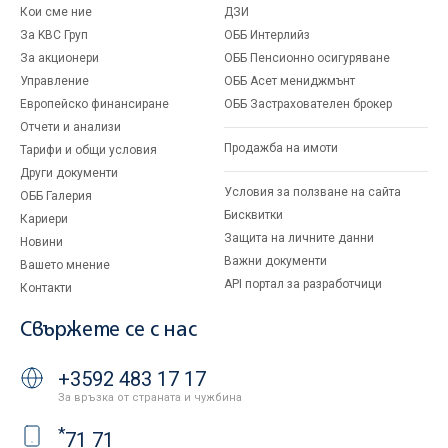
Кои сме ние
ДЗИ
За KBC Груп
ОББ Интерлийз
За акционери
ОББ Пенсионно осигуряване
Управление
ОББ Асет мениджмънт
Европейско финансиране
ОББ Застрахователен брокер
Отчети и анализи
Продажба на имоти
Тарифи и общи условия
Други документи
Условия за ползване на сайта
ОББ Галерия
Бисквитки
Кариери
Защита на личните данни
Новини
Важни документи
Вашето мнение
API портал за разработчици
Контакти
Свържете се с нас
+3592 483 17 17
За връзка от страната и чужбина
*
71 71