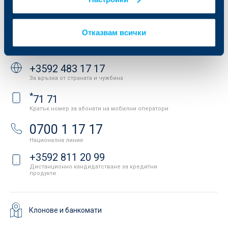
Важни документи
Вашето мнение
API портал за разработчици
Контакти
Отказвам всички
Свържете се с нас
+3592 483 17 17
За връзка от страната и чужбина
*
71 71
Кратък номер за абонати на мобилни оператори
0700 1 17 17
Национална линия
+3592 811 20 99
Дистанционно кандидатстване за кредитни
продукти
Клонове и банкомати