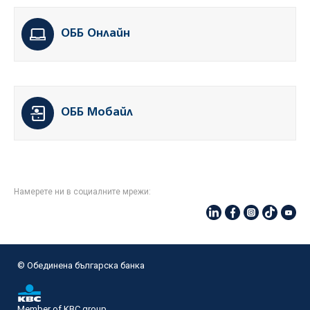
ОББ Онлайн
ОББ Мобайл
Намерете ни в социалните мрежи:
© Oбединена българска банка
Member of KBC group