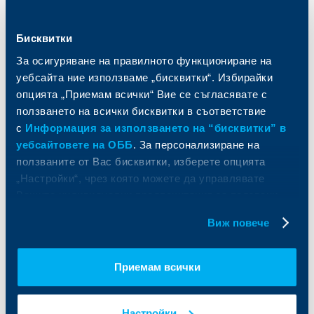
Спестявания и инвестиции
ПОС терминали
Частно банкиране
Пазари, инвестиционно банкиране
и попечителски услуги
Бисквитки
Застраховки
Факторинг
Актуализация на клиентски данни
За осигуряване на правилното функциониране на
Кредити за собственици на фирми
уебсайта ние използваме „бисквитки“. Избирайки
Финансови институции и суверени
опцията „Приемам всички“ Вие се съгласявате с
ползването на всички бисквитки в съответствие
За ОББ
Групата на KBC
с
Информация за използването на “бисквитки” в
уебсайтовете на ОББ
. За персонализиране на
Кои сме ние
ДЗИ
ползваните от Вас бисквитки, изберете опцията
За KBC Груп
ОББ Интерлийз
„Настройки“, чрез която можете да управлявате
За акционери
ОББ Пенсионно осигуряване
Вашите индивидуални предпочитания за ползвани
Управление
ОББ Асет мениджмънт
бисквитки.
Европейско финансиране
ОББ Застрахователен брокер
Виж повече
Отчети и анализи
Продажба на имоти
Тарифи и общи условия
Други документи
Приемам всички
Условия за ползване на сайта
ОББ Галерия
Бисквитки
Кариери
Защита на личните данни
Настройки
Новини