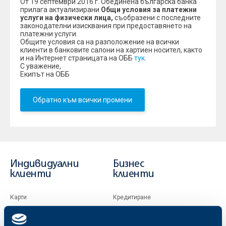
От 19 септември 2016 г. Обединена българска банка
прилага актуализирани
Общи условия за платежни
услуги на физически лица,
съобразени с последните
законодателни изисквания при предоставянето на
платежни услуги.
Общите условия са на разположение на всички
клиенти в банковите салони на хартиен носител, както
и на Интернет страницата на ОББ
тук
.
С уважение,
Екипът на ОББ
Обратно към всички промени
Индивидуални
Бизнес
клиенти
клиенти
Карти
Кредитиране
Сметки и плащания
Управление на парични средства
Кредити
Търговско финансиране