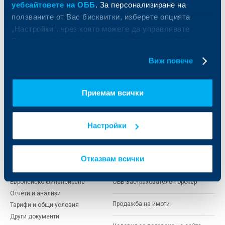
уебсайтовете на ОББ
. За персонализиране на
Сметки и плащания
Управление на парични средства
ползваните от Вас бисквитки, изберете опцията
Кредити
Търговско финансиране
„Настройки“, чрез която можете да управлявате
Спестявания и инвестиции
ПОС терминали
Вашите индивидуални предпочитания за ползвани
Частно банкиране
Пазари, инвестиционно банкиране
бисквитки.
и попечителски услуги
Застраховки
Виж повече
Факторинг
Актуализация на клиентски данни
Кредити за собственици на фирми
Финансови институции и суверени
Приемам всички
За ОББ
Групата на KBC
Настройки
Кои сме ние
ДЗИ
За KBC Груп
ОББ Интерлийз
Отказвам всички
За акционери
ОББ Пенсионно осигуряване
Управление
ОББ Асет мениджмънт
Европейско финансиране
ОББ Застрахователен брокер
Отчети и анализи
Продажба на имоти
Тарифи и общи условия
Други документи