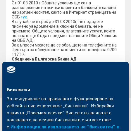
От 01.03.2010 г.Общите условия ще са на
разположение на всички клиенти в банковите салони
на хартиен носител, както и в Интернет страницата на
ОББ
тук.
В случай, че в срок до 31.03.2010г. не подадете
писмено уведомление в клон на банката, че не
приемате Общите условия, платежните услуги, които
ползвате ще бъдат предмет на новите Общи Условия
на ОББ АД.
За въпроси можете да се обръщате на телефоните на
Центъра за обслужване на клиенти по телефона 0700
117 17.
Обединена Българска Банка АД
Обратно към всички промени
Бисквитки
За осигуряване на правилното функциониране на
уебсайта ние използваме „бисквитки“. Избирайки
Индивидуални
Бизнес
опцията „Приемам всички“ Вие се съгласявате с
клиенти
клиенти
ползването на всички бисквитки в съответствие
с
Информация за използването на “бисквитки” в
Карти
Кредитиране