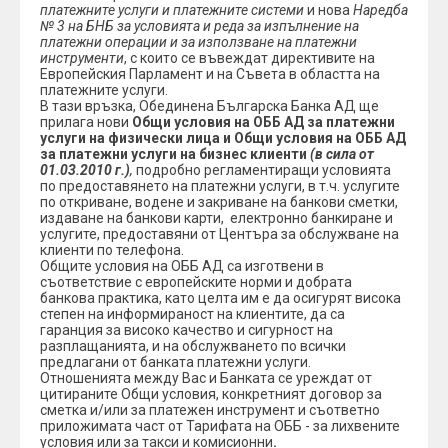
платежните услуги и платежните системи
и нова
Наредба
№ 3 на БНБ за условията и реда за изпълнение на
платежни операции и за използване на платежни
инструменти
, с които се въвеждат директивите на
Европейския Парламент и на Съвета в областта на
платежните услуги.
В тази връзка, Обединена Българска Банка АД ще
прилага нови
Общи условия на ОББ АД за платежни
услуги на физически лица и Общи условия на ОББ АД
за платежни услуги на бизнес клиенти
(в сила от
01.03.2010 г.)
,
подробно регламентиращи условията
по предоставянето на платежни услуги, в т.ч. услугите
по откриване, водене и закриване на банкови сметки,
издаване на банкови карти, електронно банкиране и
услугите, предоставяни от Центъра за обслужване на
клиенти по телефона.
Общите условия на ОББ АД са изготвени в
съответствие с европейските норми и добрата
банкова практика, като целта им е да осигурят висока
степен на информираност на клиентите, да са
гаранция за високо качество и сигурност на
разплащанията, и на обслужването по всички
предлагани от банката платежни услуги.
Отношенията между Вас и Банката се уреждат от
цитираните Общи условия, конкретният договор за
сметка и/или за платежен инструмент и съответно
приложимата част от Тарифата на ОББ - за лихвените
условия или за такси и комисионни
.