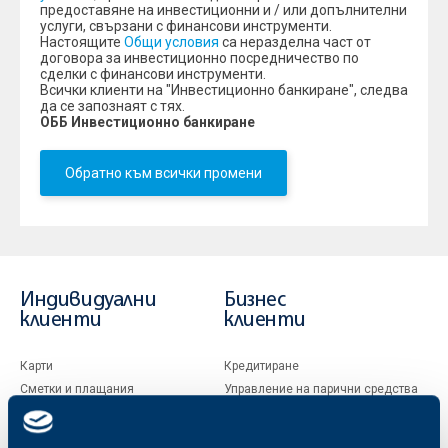
предоставяне на инвестиционни и / или допълнителни
услуги, свързани с финансови инструменти.
Настоящите
Общи условия
са неразделна част от
договора за инвестиционно посредничество по
сделки с финансови инструменти.
Всички клиенти на "Инвестиционно банкиране", следва
да се запознаят с тях.
ОББ Инвестиционно банкиране
Обратно към всички промени
Индивидуални
Бизнес
клиенти
клиенти
Карти
Кредитиране
Сметки и плащания
Управление на парични средства
Кредити
Търговско финансиране
Спестявания и инвестиции
ПОС терминали