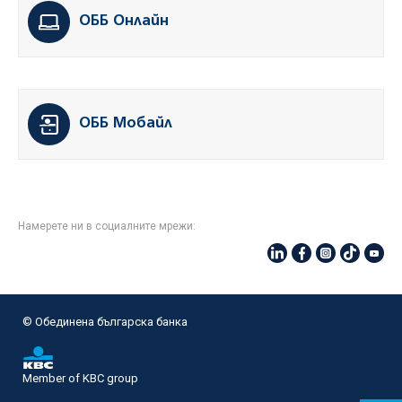
ОББ Онлайн
ОББ Мобайл
Намерете ни в социалните мрежи:
© Oбединена българска банка
Member of KBC group