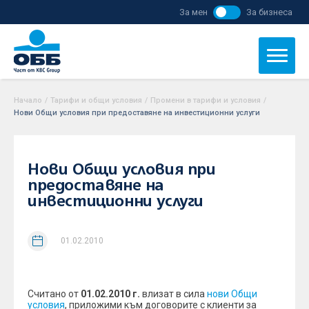
За мен
За бизнеса
Начало
/
Тарифи и общи условия
/
Промени в тарифи и условия
/
Нови Общи условия при предоставяне на инвестиционни услуги
Нови Общи условия при
предоставяне на
инвестиционни услуги
01.02.2010
Считано от
01.02.2010 г.
влизат в сила
нови Общи
условия
, приложими към договорите с клиенти за