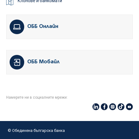
Клонове и банкомати
ОББ Онлайн
ОББ Мобайл
Намерете ни в социалните мрежи:
© Oбединена българска банка