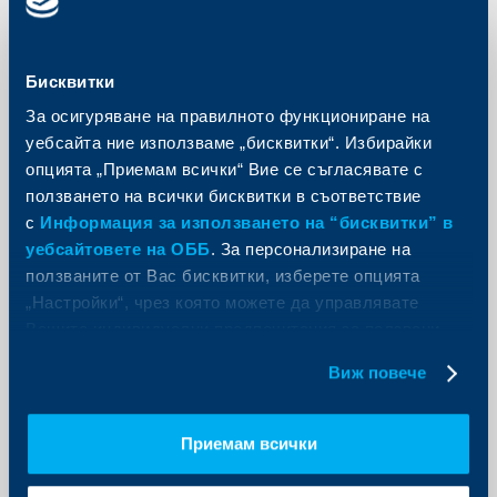
Дневно
BGN
EUR
USD
салдо
100 - 2
0.40%
Бисквитки
500
За осигуряване на правилното функциониране на
Над
1.50%
1.00%
0.50%
2500
уебсайта ние използваме „бисквитки“. Избирайки
опцията „Приемам всички“ Вие се съгласявате с
Спестовен влог „Плюс”
*
ползването на всички бисквитки в съответствие
с
Информация за използването на “бисквитки” в
Дневно
BGN
EUR
USD
уебсайтовете на ОББ
. За персонализиране на
салдо
ползваните от Вас бисквитки, изберете опцията
100.01 -
0. 20%
„Настройки“, чрез която можете да управлявате
1000.00
Вашите индивидуални предпочитания за ползвани
1000.01
0. 30%
0.10%
0.05%
бисквитки.
-
Виж повече
2000.00
2000.01
0. 40%
0. 20%
0.10%
Приемам всички
-
3000.00