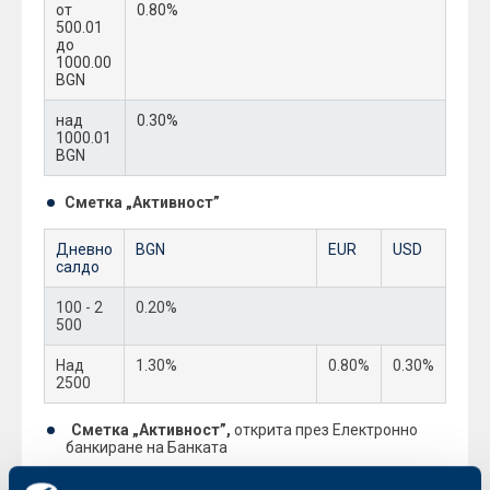
от
0.80%
500.01
до
1000.00
BGN
над
0.30%
1000.01
BGN
Сметка „Активност”
Дневно
BGN
EUR
USD
салдо
100 - 2
0.20%
500
Над
1.30%
0.80%
0.30%
2500
Сметка „Активност”,
открита през Електронно
банкиране на Банката