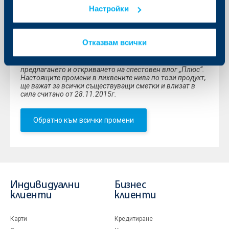
3000.01
0. 50%
0.30%
0.15%
Настройки
-
5000.00
над 5
0.60%
0. 40%
0.
Отказвам всички
000.01
20%
*Считано от
05.10.2015г.
се преустановява
предлагането и откриването на спестовен влог „Плюс“.
Настоящите промени в лихвените нива по този продукт,
ще важат за всички съществуващи сметки и влизат в
сила считано от 28.11.2015г.
Обратно към всички промени
Индивидуални
Бизнес
клиенти
клиенти
Карти
Кредитиране