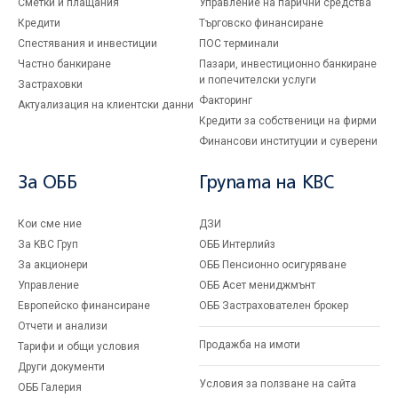
Сметки и плащания
Управление на парични средства
Кредити
Търговско финансиране
Спестявания и инвестиции
ПОС терминали
Частно банкиране
Пазари, инвестиционно банкиране
и попечителски услуги
Застраховки
Факторинг
Актуализация на клиентски данни
Кредити за собственици на фирми
Финансови институции и суверени
За ОББ
Групата на KBC
Кои сме ние
ДЗИ
За KBC Груп
ОББ Интерлийз
За акционери
ОББ Пенсионно осигуряване
Управление
ОББ Асет мениджмънт
Европейско финансиране
ОББ Застрахователен брокер
Отчети и анализи
Продажба на имоти
Тарифи и общи условия
Други документи
Условия за ползване на сайта
ОББ Галерия