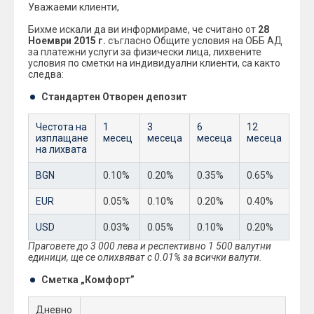
Уважаеми клиенти,
Бихме искали да ви информираме, че считано от
28
Ноември 2015 г.
съгласно Общите условия на ОББ АД
за платежни услуги за физически лица, лихвените
условия по сметки на индивидуални клиенти, са както
следва:
Стандартен Отворен депозит
Честота на
1
3
6
12
изплащане
месец
месеца
месеца
месеца
на лихвата
BGN
0.10%
0.20%
0.35%
0.65%
EUR
0.05%
0.10%
0.20%
0.40%
USD
0.03%
0.05%
0.10%
0.20%
Праговете до 3 000 лева и респективно 1 500 валутни
единици, ще се олихвяват с 0.
01% за всички валути.
Сметка „Комфорт”
Дневно