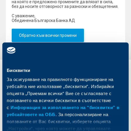
на която е предложено промените да влязат в сила,
без да носите отговорност за разноски и обезщетения.
С уважение,
Обединена Българска Банка АД
Обратно към всички промени
Бисквитки
Индивидуални
Бизнес
клиенти
клиенти
За осигуряване на правилното функциониране на
уебсайта ние използваме „бисквитки“. Избирайки
Карти
Кредитиране
опцията „Приемам всички“ Вие се съгласявате с
Сметки и плащания
Управление на парични средства
ползването на всички бисквитки в съответствие
Кредити
Търговско финансиране
с
Информация за използването на “бисквитки” в
Спестявания и инвестиции
ПОС терминали
уебсайтовете на ОББ
. За персонализиране на
Частно банкиране
Пазари, инвестиционно банкиране
ползваните от Вас бисквитки, изберете опцията
и попечителски услуги
Застраховки
„Настройки“, чрез която можете да управлявате
Факторинг