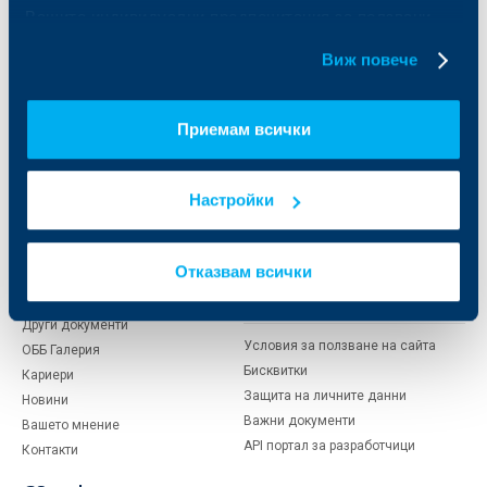
Актуализация на клиентски данни
Вашите индивидуални предпочитания за ползвани
Кредити за собственици на фирми
бисквитки.
Финансови институции и суверени
Виж повече
За ОББ
Групата на KBC
Приемам всички
Кои сме ние
ДЗИ
За KBC Груп
ОББ Интерлийз
Настройки
За акционери
ОББ Пенсионно осигуряване
Управление
ОББ Асет мениджмънт
Европейско финансиране
ОББ Застрахователен брокер
Отказвам всички
Отчети и анализи
Продажба на имоти
Тарифи и общи условия
Други документи
Условия за ползване на сайта
ОББ Галерия
Бисквитки
Кариери
Защита на личните данни
Новини
Важни документи
Вашето мнение
API портал за разработчици
Контакти