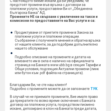
С настоящото бихме искали да Ви уведомим, че
предстоят промени във връзка с договори за
платежни услуги, предоставяни Ви от „Обединена
българска банка“ АД.
Промените НЕ са свързани с увеличение на такси и
комисиони по предоставяните на Вас услуги и са:
Продиктувани от приетите промени в Закона за
платежни услуги и платежни операции.
Съобразени с получените мнения и обратна връзка
от нашите клиенти, за да подобрим допълнително
нашето обслужване
Подробно описание на промените и датата на
влизането им в сила е налично на официалната
страница на Банката www.ubb.bg в секция Тарифи и
Общи условия, подсекция Актуални промени (линк
или бутон към .pdf файла на страницата).
Благодарим Ви, че сте наш клиент!
Подробно с промените можете да се запознаете
ТУК
.
В случай че не приемате промените, Вие имате право
да прекратите по всяко време сключения с Банката
договор за платежна услуга, посредством писмено
искане, депозирано в клон на Банката преди датата,