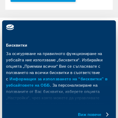
Индивидуални
Бизнес
клиенти
клиенти
Бисквитки
Карти
Кредитиране
Сметки и плащания
Управление на парични средства
За осигуряване на правилното функциониране на
Кредити
Търговско финансиране
уебсайта ние използваме „бисквитки“. Избирайки
Спестявания и инвестиции
ПОС терминали
опцията „Приемам всички“ Вие се съгласявате с
Частно банкиране
Пазари, инвестиционно банкиране
ползването на всички бисквитки в съответствие
и попечителски услуги
Застраховки
с
Информация за използването на “бисквитки” в
Факторинг
Актуализация на клиентски данни
уебсайтовете на ОББ
. За персонализиране на
Кредити за собственици на фирми
ползваните от Вас бисквитки, изберете опцията
Финансови институции и суверени
„Настройки“, чрез която можете да управлявате
Вашите индивидуални предпочитания за ползвани
За ОББ
Групата на KBC
бисквитки.
Виж повече