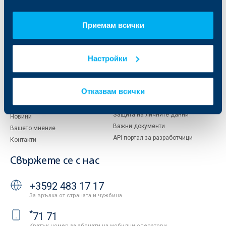
Кои сме ние
ДЗИ
За KBC Груп
ОББ Интерлийз
За акционери
ОББ Пенсионно осигуряване
Приемам всички
Управление
ОББ Асет мениджмънт
Европейско финансиране
ОББ Застрахователен брокер
Настройки
Отчети и анализи
Продажба на имоти
Тарифи и общи условия
Други документи
Отказвам всички
Условия за ползване на сайта
ОББ Галерия
Бисквитки
Кариери
Защита на личните данни
Новини
Важни документи
Вашето мнение
API портал за разработчици
Контакти
Свържете се с нас
+3592 483 17 17
За връзка от страната и чужбина
*
71 71
Кратък номер за абонати на мобилни оператори