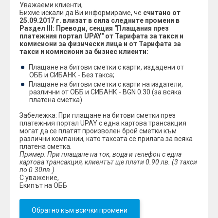
Уважаеми клиенти,
Бихме искали да Ви информираме, че
считано от
25.09.2017 г. влизат в сила следните промени в
Раздел
III:
Преводи, секция "Плащания през
платежния портал UPAY" от Тарифата за такси и
комисиони за физически лица и от Тарифата за
такси и комисиони за бизнес клиенти:
Плащане на битови сметки с карти, издадени от
ОББ и СИБАНК - Без такса;
Плащане на битови сметки с карти на издатели,
различни от ОББ и СИБАНК - BGN 0.30 (за всяка
платена сметка).
Забележка: При плащане на битови сметки през
платежния портал UPAY с една картова трансакция
могат да се платят произволен брой сметки към
различни компании, като таксата се прилага за всяка
платена сметка.
Пример: При плащане на ток, вода и телефон с една
картова трансакция, клиентът ще плати 0.90 лв. (3 такси
по 0.30лв.).
С уважение,
Екипът на ОББ
Обратно към всички промени