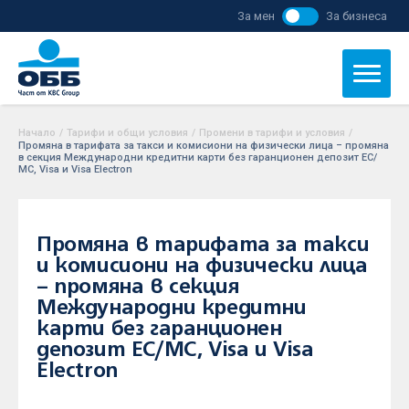
За мен
За бизнеса
Начало
/
Тарифи и общи условия
/
Промени в тарифи и условия
/
Промяна в тарифата за такси и комисиони на физически лица – промяна
в секция Международни кредитни карти без гаранционен депозит ЕС/
МС, Visa и Visa Electron
Промяна в тарифата за такси
и комисиони на физически лица
– промяна в секция
Международни кредитни
карти без гаранционен
депозит ЕС/МС, Visa и Visa
Electron