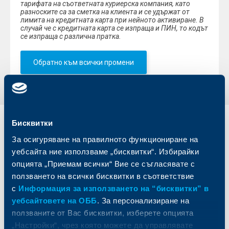
тарифата на съответната куриерска компания, като
разноските са за сметка на клиента и се удържат от
лимита на кредитната карта при нейното активиране. В
случай че с кредитната карта се изпраща и ПИН, то кодът
се изпраща с различна пратка.
Обратно към всички промени
Бисквитки
Индивидуални
Бизнес
клиенти
клиенти
За осигуряване на правилното функциониране на
уебсайта ние използваме „бисквитки“. Избирайки
Карти
Кредитиране
опцията „Приемам всички“ Вие се съгласявате с
Сметки и плащания
Управление на парични средства
ползването на всички бисквитки в съответствие
Кредити
Търговско финансиране
с
Информация за използването на “бисквитки” в
Спестявания и инвестиции
ПОС терминали
уебсайтовете на ОББ
. За персонализиране на
Частно банкиране
Пазари, инвестиционно банкиране
ползваните от Вас бисквитки, изберете опцията
и попечителски услуги
Застраховки
„Настройки“, чрез която можете да управлявате