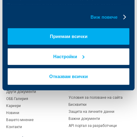
Факторинг
Актуализация на клиентски данни
Вашите индивидуални предпочитания за ползвани
Кредити за собственици на фирми
бисквитки.
Финансови институции и суверени
Виж повече
За ОББ
Групата на KBC
Приемам всички
Кои сме ние
ДЗИ
За KBC Груп
ОББ Интерлийз
Настройки
За акционери
ОББ Пенсионно осигуряване
Управление
ОББ Асет мениджмънт
Европейско финансиране
ОББ Застрахователен брокер
Отказвам всички
Отчети и анализи
Продажба на имоти
Тарифи и общи условия
Други документи
Условия за ползване на сайта
ОББ Галерия
Бисквитки
Кариери
Защита на личните данни
Новини
Важни документи
Вашето мнение
API портал за разработчици
Контакти