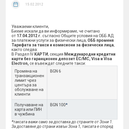
15.02.2012
Уважаеми клиенти,
Бихме искали да ви информираме, че считано
от
17.04.2012 г.
съгласно Общите условия на ОББ АД
за платежни услуги за физически лица,
ОББ променя
Тарифата за такси и комисиони за физически лица
,
както следва:
В Раздел IV
КАРТИ
, секция
Международни кредитни
карти без гаранционен депозит ЕС/МС, Visa и Visa
Electron,
се въвеждат следните такси:
Промяна на
BGN 6
транзакционен
лимит чрез
центъра за
обслужване на
клиенти
Получаване на
BGN 100
*
карта или ПИН
в чужбина
*
таксата важи само за доставка до страните от Зони 1.
За доставяне до страни извън Зона 1, таксата е според