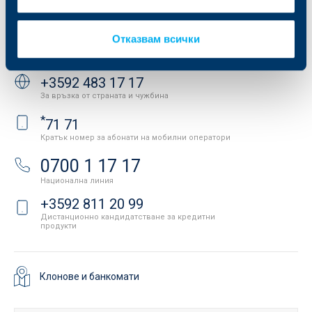
Важни документи
Вашето мнение
API портал за разработчици
Контакти
Отказвам всички
Свържете се с нас
+3592 483 17 17
За връзка от страната и чужбина
*
71 71
Кратък номер за абонати на мобилни оператори
0700 1 17 17
Национална линия
+3592 811 20 99
Дистанционно кандидатстване за кредитни
продукти
Клонове и банкомати