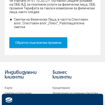
че считано от 01.10.2012 г. съгласно Общите условия
на ОББ АД за платежни услуги за физически лица, ОББ
променя Тарифата за такси и комисиони за физически
лица, както следва:
Сметки на Физически Лица, в частта Спестовен
влог, Спестовен влог „Плюс”, Разплащателна
сметка
Обратно към всички промени
Индивидуални
Бизнес
клиенти
клиенти
Карти
Кредитиране
Сметки и плащания
Управление на парични средства
Кредити
Търговско финансиране
Спестявания и инвестиции
ПОС терминали