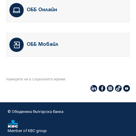
ОББ Онлайн
ОББ Мобайл
Намерете ни в социалните мрежи:
© Oбединена българска банка
Member of KBC group