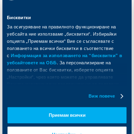
Спестявания и инвестиции
ПОС терминали
Частно банкиране
Пазари, инвестиционно банкиране
Бисквитки
и попечителски услуги
Застраховки
Факторинг
Актуализация на клиентски данни
За осигуряване на правилното функциониране на
Кредити за собственици на фирми
уебсайта ние използваме „бисквитки“. Избирайки
Финансови институции и суверени
опцията „Приемам всички“ Вие се съгласявате с
ползването на всички бисквитки в съответствие
За ОББ
Групата на KBC
с
Информация за използването на “бисквитки” в
уебсайтовете на ОББ
. За персонализиране на
Кои сме ние
ДЗИ
ползваните от Вас бисквитки, изберете опцията
За KBC Груп
ОББ Интерлийз
„Настройки“, чрез която можете да управлявате
За акционери
ОББ Пенсионно осигуряване
Вашите индивидуални предпочитания за ползвани
Управление
ОББ Асет мениджмънт
бисквитки.
Европейско финансиране
ОББ Застрахователен брокер
Виж повече
Отчети и анализи
Продажба на имоти
Тарифи и общи условия
Приемам всички
Други документи
Условия за ползване на сайта
ОББ Галерия
Бисквитки
Кариери