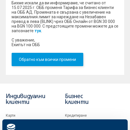
Бихме искали да ви информираме, че считано от
15.07.2025 г. ОББ променя Тарифа за бизнес клиенти
на ОББ АД. Промяната е свързана с увеличение на
максималния лимит за нареждане на Незабавен
превод в лева (BLINK) чрез ОББ Онлайн от BGN 30 000
на BGN 100 000. С предстоящите промени можете да се
запознаете
тук
.
С уважение,
Екипът на ОББ
Обратно към всички промени
Индивидуални
Бизнес
клиенти
клиенти
Карти
Кредитиране
Сметки и плащания
Управление на парични средства
Кредити
Търговско финансиране