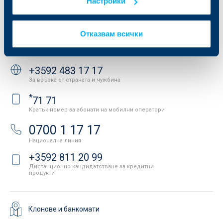
Защита на личните данни
Настройки
Новини
Важни документи
Вашето мнение
API портал за разработчици
Контакти
Отказвам всички
Свържете се с нас
+3592 483 17 17
За връзка от страната и чужбина
*
71 71
Кратък номер за абонати на мобилни оператори
0700 1 17 17
Национална линия
+3592 811 20 99
Дистанционно кандидатстване за кредитни
продукти
Клонове и банкомати