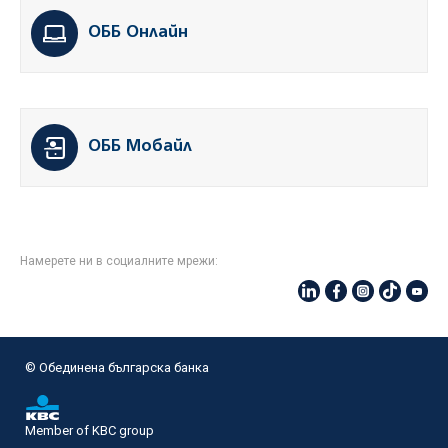
ОББ Онлайн
ОББ Мобайл
Намерете ни в социалните мрежи:
© Oбединена българска банка
Member of KBC group