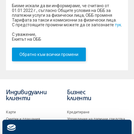
Бихме искали да ви информираме, че считано от
01.01.2022 г., съгласно Общите условия на ОББ за
платежни услуги за физически лица, ОББ променя
Тарифата за такси и комисионни за физически лица.
С предстоящите промени можете да се запознаете
тук
.
С уважение,
Екипът на ОББ
Обратно към всички промени
Индивидуални
Бизнес
клиенти
клиенти
Карти
Кредитиране
Сметки и плащания
Управление на парични средства
Кредити
Търговско финансиране
Спестявания и инвестиции
ПОС терминали