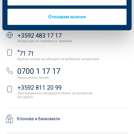
Важни документи
Вашето мнение
API портал за разработчици
Контакти
Отказвам всички
Свържете се с нас
+3592 483 17 17
За връзка от страната и чужбина
*
71 71
Кратък номер за абонати на мобилни оператори
0700 1 17 17
Национална линия
+3592 811 20 99
Дистанционно кандидатстване за кредитни
продукти
Клонове и банкомати