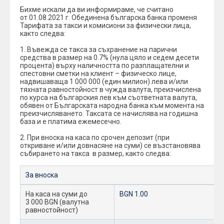
Бихме искали да ви информираме, че считано
от 01.08.2021 г. Обединена българска банка променя
Тарифата за такси и комисиони за физически лица,
както следва:
1. Въвежда се такса за съхранение на парични
средства в размер на 0.7% (нула цяло и седем десети
процента) върху наличността по разплащателни и
спестовни сметки на клиент – физическо лице,
надвишаваща 1 000 000 (един милион) лева и/или
тяхната равностойност в чужда валута, преизчислена
по курса на българския лев към съответната валута,
обявен от Българската народна банка към момента на
преизчисляването. Таксата се начислява на годишна
база и е платима ежемесечно.
2. При вноска на каса по срочен депозит (при
откриване и/или довнасяне на суми) се възстановява
събирането на такса в размер, както следва:
За вноска
На каса на суми до
BGN 1.00
3 000 BGN (валутна
равностойност)