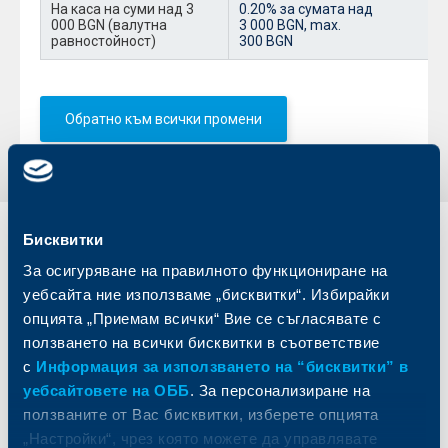
На каса на суми над 3
0.20% за сумата над
000 BGN (валутна
3 000 BGN, max.
равностойност)
300 BGN
Обратно към всички промени
Бисквитки
Индивидуални
Бизнес
клиенти
клиенти
За осигуряване на правилното функциониране на
уебсайта ние използваме „бисквитки“. Избирайки
Карти
Кредитиране
опцията „Приемам всички“ Вие се съгласявате с
Сметки и плащания
Управление на парични средства
ползването на всички бисквитки в съответствие
Кредити
Търговско финансиране
с
Информация за използването на “бисквитки” в
Спестявания и инвестиции
ПОС терминали
уебсайтовете на ОББ
. За персонализиране на
Частно банкиране
Пазари, инвестиционно банкиране
ползваните от Вас бисквитки, изберете опцията
и попечителски услуги
Застраховки
„Настройки“, чрез която можете да управлявате
Факторинг