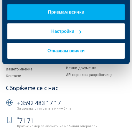
За KBC Груп
ОББ Интерлийз
За акционери
ОББ Пенсионно осигуряване
Приемам всички
Управление
ОББ Асет мениджмънт
Европейско финансиране
ОББ Застрахователен брокер
Отчети и анализи
Настройки
Продажба на имоти
Тарифи и общи условия
Други документи
Условия за ползване на сайта
ОББ Галерия
Отказвам всички
Бисквитки
Кариери
Защита на личните данни
Новини
Важни документи
Вашето мнение
API портал за разработчици
Контакти
Свържете се с нас
+3592 483 17 17
За връзка от страната и чужбина
*
71 71
Кратък номер за абонати на мобилни оператори