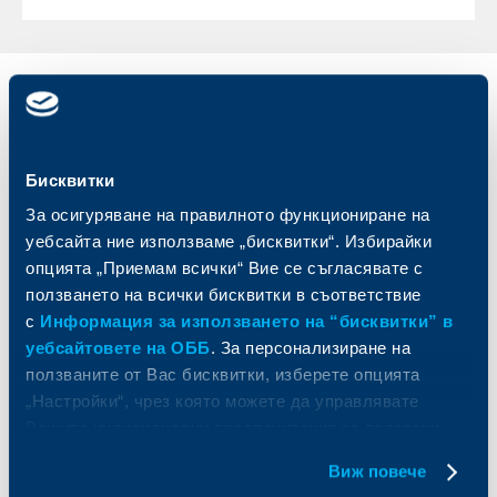
Индивидуални
Бизнес
клиенти
клиенти
Карти
Кредитиране
Бисквитки
Сметки и плащания
Управление на парични средства
За осигуряване на правилното функциониране на
Кредити
Търговско финансиране
уебсайта ние използваме „бисквитки“. Избирайки
Спестявания и инвестиции
ПОС терминали
опцията „Приемам всички“ Вие се съгласявате с
Частно банкиране
Пазари, инвестиционно банкиране
ползването на всички бисквитки в съответствие
и попечителски услуги
Застраховки
с
Информация за използването на “бисквитки” в
Факторинг
Актуализация на клиентски данни
уебсайтовете на ОББ
. За персонализиране на
Кредити за собственици на фирми
ползваните от Вас бисквитки, изберете опцията
Финансови институции и суверени
„Настройки“, чрез която можете да управлявате
За ОББ
Групата на KBC
Вашите индивидуални предпочитания за ползвани
бисквитки.
Виж повече
Кои сме ние
ДЗИ