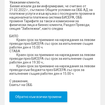
Уважаеми клиенти,
Бихме искали да ви информираме, че считано от
21.02.2022 г., съгласно Общите условия на ОББ АД за
платежни услуги и във връзка с последните промени в
националната платежна система БИСЕРА, ОББ
променя Тарифите за такси и комисионни за
физически лица и бизнес клиенти, Раздел Преводи,
секция “Забележки”, както следва:
БИЛО
· Краен срок за приемане на нареждания за левови
преводи през БИСЕРА със срок за изпълнение същия
работен ден е 15.00 ч.
СТАВА
· Краен срок за приемане на нареждания за левови
преводи през БИСЕРА със срок за изпълнение същия
работен ден е 19.30 ч.;
· Краен срок за приемане на нареждания за левови
преводи към бюджета през БИСЕРА със срок за
изпълнение същия работен ден е 15.00 ч.
С уважение,
Екипът на ОББ
Обратно към всички промени