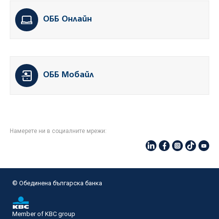
ОББ Онлайн
ОББ Мобайл
Намерете ни в социалните мрежи:
© Oбединена българска банка
Member of KBC group