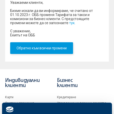
Уважаеми клиенти,
Бихме искали да ви информираме, че считано от
01.10.2023 г. ОББ променя Тарифата за такси и
комисиони за бизнес клиенти. С предстоящите
промени можете да се запознаете
тук.
С уважение,
Екипът на ОББ
Обратно към всички промени
Индивидуални
Бизнес
клиенти
клиенти
Карти
Кредитиране
Сметки и плащания
Управление на парични средства
Кредити
Търговско финансиране