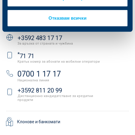
Важни документи
Вашето мнение
API портал за разработчици
Контакти
Отказвам всички
Свържете се с нас
+3592 483 17 17
За връзка от страната и чужбина
*
71 71
Кратък номер за абонати на мобилни оператори
0700 1 17 17
Национална линия
+3592 811 20 99
Дистанционно кандидатстване за кредитни
продукти
Клонове и банкомати