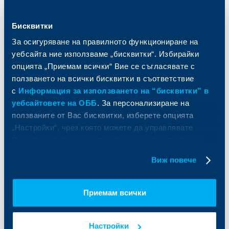
Спестявания и инвестиции
ПОС терминали
Частно банкиране
Пазари, инвестиционно банкиране
и попечителски услуги
Бисквитки
Застраховки
Факторинг
Актуализация на клиентски данни
За осигуряване на правилното функциониране на
Кредити за собственици на фирми
уебсайта ние използваме „бисквитки“. Избирайки
Финансови институции и суверени
опцията „Приемам всички“ Вие се съгласявате с
ползването на всички бисквитки в съответствие
За ОББ
Групата на KBC
с
Информация за използването на “бисквитки” в
уебсайтовете на ОББ
. За персонализиране на
Кои сме ние
ДЗИ
ползваните от Вас бисквитки, изберете опцията
За KBC Груп
ОББ Интерлийз
„Настройки“, чрез която можете да управлявате
За акционери
ОББ Пенсионно осигуряване
Вашите индивидуални предпочитания за ползвани
Управление
ОББ Асет мениджмънт
бисквитки.
Европейско финансиране
ОББ Застрахователен брокер
Виж повече
Отчети и анализи
Продажба на имоти
Тарифи и общи условия
Други документи
Приемам всички
Условия за ползване на сайта
ОББ Галерия
Бисквитки
Кариери
Защита на личните данни
Новини
Настройки