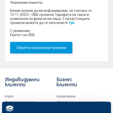
Уважаеми клиенти,
Бихме искали да ви информираме, че считано от
15.11.2023 г. ОББ променя Тарифата за такси и
комисиони за физически лица. С предстоящите
промени можете да се запознаете
тук.
С уважение,
Екипът на ОББ
Обратно към всички промени
Индивидуални
Бизнес
клиенти
клиенти
Карти
Кредитиране
Сметки и плащания
Управление на парични средства
Кредити
Търговско финансиране