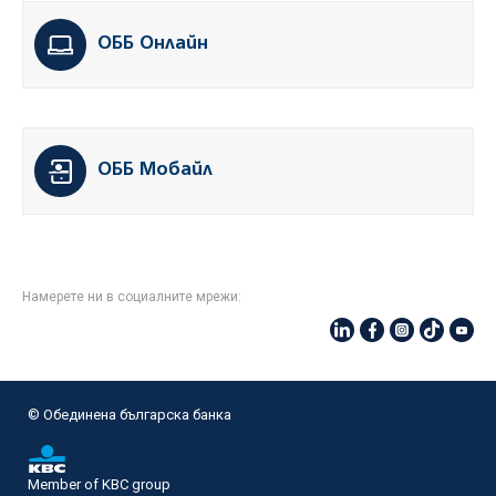
ОББ Онлайн
ОББ Мобайл
Намерете ни в социалните мрежи:
© Oбединена българска банка
Member of KBC group