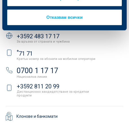
Важни документи
Вашето мнение
API портал за разработчици
Контакти
Отказвам всички
Свържете се с нас
+3592 483 17 17
За връзка от страната и чужбина
*
71 71
Кратък номер за абонати на мобилни оператори
0700 1 17 17
Национална линия
+3592 811 20 99
Дистанционно кандидатстване за кредитни
продукти
Клонове и банкомати