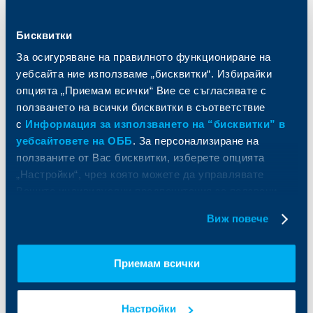
Спестявания и инвестиции
ПОС терминали
Частно банкиране
Пазари, инвестиционно банкиране
и попечителски услуги
Бисквитки
Застраховки
Факторинг
Актуализация на клиентски данни
За осигуряване на правилното функциониране на
Кредити за собственици на фирми
уебсайта ние използваме „бисквитки“. Избирайки
Финансови институции и суверени
опцията „Приемам всички“ Вие се съгласявате с
ползването на всички бисквитки в съответствие
За ОББ
Групата на KBC
с
Информация за използването на “бисквитки” в
уебсайтовете на ОББ
. За персонализиране на
Кои сме ние
ДЗИ
ползваните от Вас бисквитки, изберете опцията
За KBC Груп
ОББ Интерлийз
„Настройки“, чрез която можете да управлявате
За акционери
ОББ Пенсионно осигуряване
Вашите индивидуални предпочитания за ползвани
Управление
ОББ Асет мениджмънт
бисквитки.
Европейско финансиране
ОББ Застрахователен брокер
Виж повече
Отчети и анализи
Продажба на имоти
Тарифи и общи условия
Други документи
Приемам всички
Условия за ползване на сайта
ОББ Галерия
Бисквитки
Кариери
Защита на личните данни
Новини
Настройки