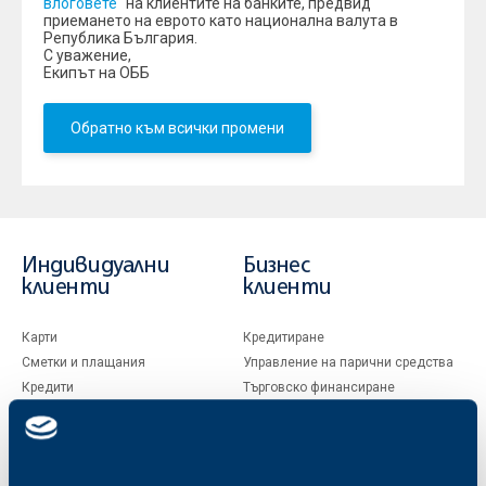
влоговете
“ на клиентите на банките, предвид
приемането на еврото като национална валута в
Република България.
С уважение,
Екипът на ОББ
Обратно към всички промени
Индивидуални
Бизнес
клиенти
клиенти
Карти
Кредитиране
Сметки и плащания
Управление на парични средства
Кредити
Търговско финансиране
Спестявания и инвестиции
ПОС терминали
Частно банкиране
Пазари, инвестиционно банкиране
и попечителски услуги
Застраховки
Факторинг