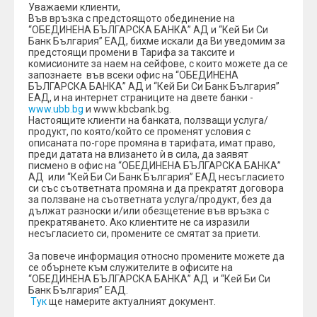
Уважаеми клиенти,
Във връзка с предстоящото обединение на
“ОБЕДИНЕНА БЪЛГАРСКА БАНКА” АД и “Кей Би Си
Банк България” ЕАД, бихме искали да Ви уведомим за
предстоящи промени в Тарифа за таксите и
комисионите за наем на сейфове, с които можете да се
запознаете във всеки офис на “ОБЕДИНЕНА
БЪЛГАРСКА БАНКА” АД и “Кей Би Си Банк България”
ЕАД, и на интернет страниците на двете банки -
www.ubb.bg
и www.kbcbank.bg.
Настоящите клиенти на банката, ползващи услуга/
продукт, по която/който се променят условия с
описаната по-горе промяна в тарифата, имат право,
преди датата на влизането ѝ в сила, да заявят
писмено в офис на “ОБЕДИНЕНА БЪЛГАРСКА БАНКА”
АД или “Кей Би Си Банк България” ЕАД несъгласието
си със съответната промяна и да прекратят договора
за ползване на съответната услуга/продукт, без да
дължат разноски и/или обезщетение във връзка с
прекратяването. Ако клиентите не сa изразили
несъгласието си, промените се смятат за приети.
За повече информация относно промените можете да
се обърнете към служителите в офисите на
“ОБЕДИНЕНА БЪЛГАРСКА БАНКА” АД и “Кей Би Си
Банк България” ЕАД.
Тук
ще намерите актуалният документ.