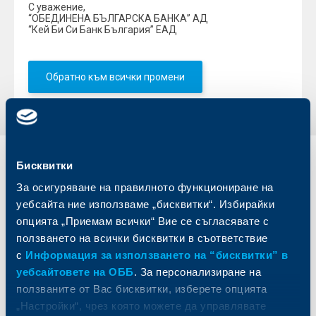
С уважение,
“ОБЕДИНЕНА БЪЛГАРСКА БАНКА” АД
“Кей Би Си Банк България” ЕАД
Обратно към всички промени
Бисквитки
Индивидуални
Бизнес
клиенти
клиенти
За осигуряване на правилното функциониране на
уебсайта ние използваме „бисквитки“. Избирайки
Карти
Кредитиране
опцията „Приемам всички“ Вие се съгласявате с
Сметки и плащания
Управление на парични средства
ползването на всички бисквитки в съответствие
Кредити
Търговско финансиране
с
Информация за използването на “бисквитки” в
Спестявания и инвестиции
ПОС терминали
уебсайтовете на ОББ
. За персонализиране на
Частно банкиране
Пазари, инвестиционно банкиране
ползваните от Вас бисквитки, изберете опцията
и попечителски услуги
Застраховки
„Настройки“, чрез която можете да управлявате
Факторинг
Актуализация на клиентски данни