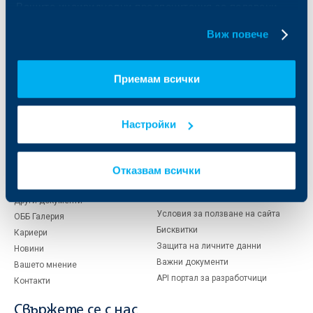
Вашите индивидуални предпочитания за ползвани
Кредити за собственици на фирми
бисквитки.
Финансови институции и суверени
Виж повече
За ОББ
Групата на KBC
Приемам всички
Кои сме ние
ДЗИ
За KBC Груп
ОББ Интерлийз
За акционери
ОББ Пенсионно осигуряване
Настройки
Управление
ОББ Асет мениджмънт
Европейско финансиране
ОББ Застрахователен брокер
Отчети и анализи
Отказвам всички
Продажба на имоти
Тарифи и общи условия
Други документи
Условия за ползване на сайта
ОББ Галерия
Бисквитки
Кариери
Защита на личните данни
Новини
Важни документи
Вашето мнение
API портал за разработчици
Контакти
Свържете се с нас