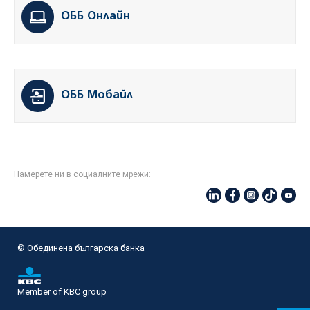
ОББ Онлайн
ОББ Мобайл
Намерете ни в социалните мрежи:
© Oбединена българска банка
Member of KBC group