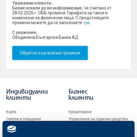
Уважаеми клиенти,
Бихме искали да ви информираме, че считано от
28.02.2026 г. ОББ променя Тарифата за такси и
комисиони за физически лица. С предстоящите
промени можете да се запознаете
тук
.
С уважение,
Обединена Българска Банка АД
Обратно към всички промени
Индивидуални
Бизнес
клиенти
клиенти
Карти
Кредитиране
Сметки и плащания
Управление на парични средства
Кредити
Търговско финансиране
Спестявания и инвестиции
ПОС терминали