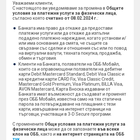
Уважаеми клиенти,
С настоящото ви уведомяваме за промяна в
Общите
условия за платежни услуги за физически лица
,
съгласно която
считано от 08.02.2024 г.
:
Банката има право да откаже да предостави
платежни услуги или да откаже да изпълни
подадено платежно нареждане, когато установи и/
или има основания да смята, че същите са
свързани със сделки и отношения със или по повод
на виртуални валути, тяхната покупка, продажба,
обмен и търговия.
Клиенти на Банката, ползватели на ОББ Мобайл,
които са и оправомощени ползватели на дебитни
карти Debit Mastercard Standard, Debit Visa Classic и
на кредитни карти CARD Fix, Visa Classic Credit,
Mastercard Gold Premium, Visa Platinum, BILLA Visa,
AVON Mastercard, Карта Вноска издавани от
Банката имат възможност да създават и променят
през ОББ Мобайл, известна само на тях статична
парола за потвърждаване на плащания с тези
карти, извършвани на интернет страници на
търговци, участващи в 3-D Secure програми.
С променените
Общи условия за платежни услуги за
физически лица
може да се запознаете
във всеки
клон на ОББ
, както и
на интернет страницата на ОББ
тук.