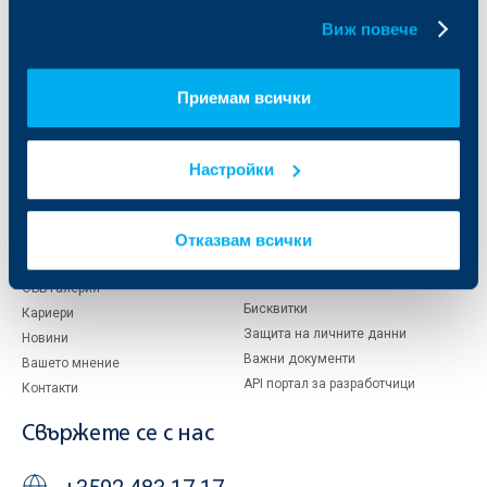
бисквитки.
Виж повече
За ОББ
Групата на KBC
Кои сме ние
ДЗИ
Приемам всички
За KBC Груп
ОББ Интерлийз
За акционери
ОББ Пенсионно осигуряване
Управление
ОББ Асет мениджмънт
Настройки
Европейско финансиране
ОББ Застрахователен брокер
Отчети и анализи
Продажба на имоти
Тарифи и общи условия
Отказвам всички
Други документи
Условия за ползване на сайта
ОББ Галерия
Бисквитки
Кариери
Защита на личните данни
Новини
Важни документи
Вашето мнение
API портал за разработчици
Контакти
Свържете се с нас