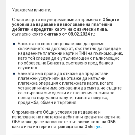
Уважаеми клиенти,
С настоящото ви уведомяваме за промяна в
Общите
условия за издаване и използване на платежни
дебитни и кредитни карти на физически лица
,
съгласно която
считано от
08.02.2024 г.:
Банката по своя преценка може да приеме
сключването на договор от, съответно да предаде
издадените платежни карти и ПИН на пълномощник,
като той следва да е упълномощен с пълномощно
по образец на Банката, съставено пред банков
служител.
Банката има право да откаже да предостави
платежни услуги или да откаже да изпълни
платежна операция с платежната карта, когато
установи и/или има основания да смята, че същите
са свързани със сделки и отношения със или по
повод на виртуални валути, тяхната покупка,
продажба, обмен и търговия.
С променените Общи условия за издаване и
използване на платежни дебитни и кредитни карти на
ОББ може да се запознаете във
всеки клон на ОББ
,
както и на
интернет страницата на ОББ
тук.