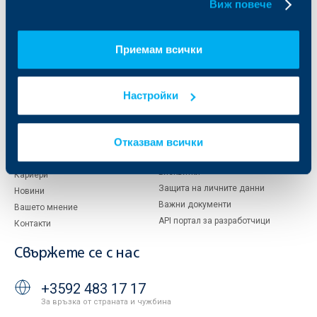
Виж повече
Кои сме ние
ДЗИ
За KBC Груп
ОББ Интерлийз
Приемам всички
За акционери
ОББ Пенсионно осигуряване
Управление
ОББ Асет мениджмънт
Европейско финансиране
ОББ Застрахователен брокер
Настройки
Отчети и анализи
Продажба на имоти
Тарифи и общи условия
Отказвам всички
Други документи
Условия за ползване на сайта
ОББ Галерия
Бисквитки
Кариери
Защита на личните данни
Новини
Важни документи
Вашето мнение
API портал за разработчици
Контакти
Свържете се с нас
+3592 483 17 17
За връзка от страната и чужбина