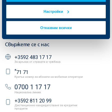
Други документи
Условия за ползване на сайта
Настройки
ОББ Галерия
Бисквитки
Кариери
Защита на личните данни
Новини
Отказвам всички
Важни документи
Вашето мнение
API портал за разработчици
Контакти
Свържете се с нас
+3592 483 17 17
За връзка от страната и чужбина
*
71 71
Кратък номер за абонати на мобилни оператори
0700 1 17 17
Национална линия
+3592 811 20 99
Дистанционно кандидатстване за кредитни
продукти