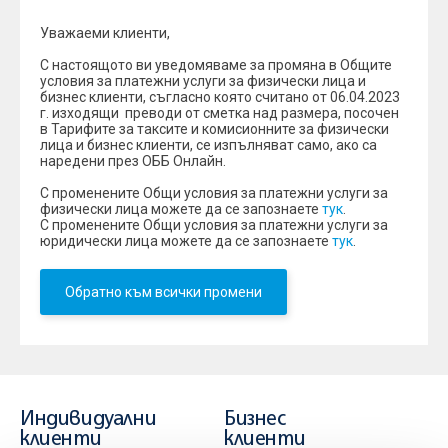
Уважаеми клиенти,
С настоящото ви уведомяваме за промяна в Общите
условия за платежни услуги за физически лица и
бизнес клиенти, съгласно която считано от 06.04.2023
г. изходящи преводи от сметка над размера, посочен
в Тарифите за таксите и комисионните за физически
лица и бизнес клиенти, се изпълняват само, ако са
наредени през ОББ Онлайн.
С променените Общи условия за платежни услуги за
физически лица можете да се запознаете
тук
.
С променените Общи условия за платежни услуги за
юридически лица можете да се запознаете
тук
.
Обратно към всички промени
Индивидуални
Бизнес
клиенти
клиенти