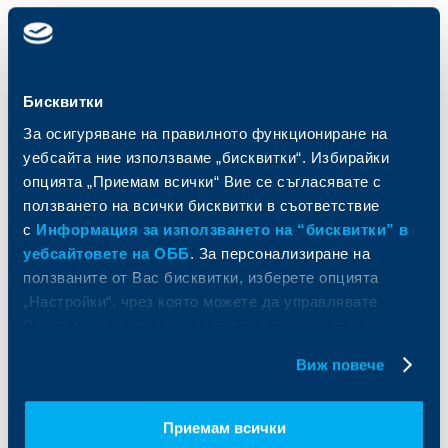
Карти
Кредитиране
Сметки и плащания
Управление на парични средства
Кредити
Търговско финансиране
Бисквитки
Спестявания и инвестиции
ПОС терминали
Частно банкиране
Пазари, инвестиционно банкиране
За осигуряване на правилното функциониране на
и попечителски услуги
Застраховки
уебсайта ние използваме „бисквитки“. Избирайки
Факторинг
Актуализация на клиентски данни
опцията „Приемам всички“ Вие се съгласявате с
Кредити за собственици на фирми
ползването на всички бисквитки в съответствие
Финансови институции и суверени
с
Информация за използването на “бисквитки” в
уебсайтовете на ОББ
. За персонализиране на
За ОББ
Групата на KBC
ползваните от Вас бисквитки, изберете опцията
„Настройки“, чрез която можете да управлявате
Кои сме ние
ДЗИ
Вашите индивидуални предпочитания за ползвани
За KBC Груп
ОББ Интерлийз
бисквитки.
За акционери
ОББ Пенсионно осигуряване
Виж повече
Управление
ОББ Асет мениджмънт
Европейско финансиране
ОББ Застрахователен брокер
Отчети и анализи
Приемам всички
Продажба на имоти
Тарифи и общи условия