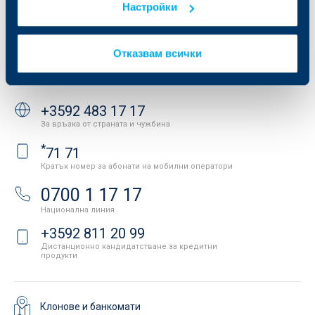
Настройки
Защита на личните данни
Новини
Важни документи
Вашето мнение
API портал за разработчици
Контакти
Отказвам всички
Свържете се с нас
+3592 483 17 17
За връзка от страната и чужбина
*
71 71
Кратък номер за абонати на мобилни оператори
0700 1 17 17
Национална линия
+3592 811 20 99
Дистанционно кандидатстване за кредитни
продукти
Клонове и банкомати