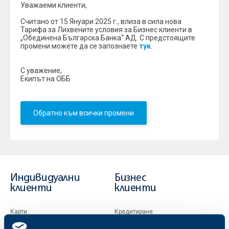
Уважаеми клиенти,
Считано от 15 Януари 2025 г., влиза в сила нова
Тарифа за Лихвените условия за Бизнес клиенти в
„Обединена Българска Банка“ АД. С предстоящите
промени можете да се запознаете
тук
.
С уважение,
Екипът на ОББ
Обратно към всички промени
Индивидуални
Бизнес
клиенти
клиенти
Карти
Кредитиране
Сметки и плащания
Управление на парични средства