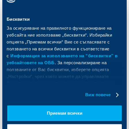
Кредити
Търговско финансиране
Спестявания и инвестиции
ПОС терминали
Частно банкиране
Пазари, инвестиционно банкиране
Бисквитки
и попечителски услуги
Застраховки
За осигуряване на правилното функциониране на
Факторинг
Актуализация на клиентски данни
уебсайта ние използваме „бисквитки“. Избирайки
Кредити за собственици на фирми
опцията „Приемам всички“ Вие се съгласявате с
Финансови институции и суверени
ползването на всички бисквитки в съответствие
За ОББ
Групата на KBC
с
Информация за използването на “бисквитки” в
уебсайтовете на ОББ
. За персонализиране на
Кои сме ние
ДЗИ
ползваните от Вас бисквитки, изберете опцията
За KBC Груп
ОББ Интерлийз
„Настройки“, чрез която можете да управлявате
За акционери
ОББ Пенсионно осигуряване
Вашите индивидуални предпочитания за ползвани
Управление
ОББ Асет мениджмънт
бисквитки.
Виж повече
Европейско финансиране
ОББ Застрахователен брокер
Отчети и анализи
Продажба на имоти
Тарифи и общи условия
Приемам всички
Други документи
Условия за ползване на сайта
ОББ Галерия
Бисквитки
Кариери